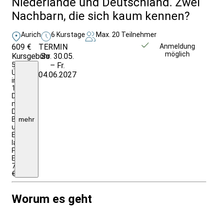
Niederlande und Deutschland. Zwei
Nachbarn, die sich kaum kennen?
Aurich
6 Kurstage
Max. 20 Teilnehmer
609 €
TERMIN
Weitere Infos &
Anmeldung
möglich
Kursgebühr
So. 30.05.
Anmeldung
5
– Fr.
Ü./VP
04.06.2027
im
1/2
DZ
mit
DU/WC;
Begegnungen
mehr
und
Eintritte
laut
Programm;
EZZ:
78,00
€
Worum es geht