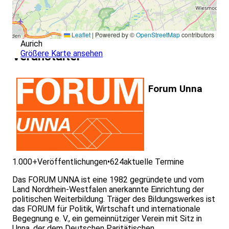
Leaflet
|
Powered by ©
OpenStreetMap
contributors
Aurich
Größere Karte ansehen
Veranstalter
Forum Unna
1.000+
Veröffentlichungen
•
624
aktuelle Termine
Das FORUM UNNA ist eine 1982 gegründete und vom
Land Nordrhein-Westfalen anerkannte Einrichtung der
politischen Weiterbildung. Träger des Bildungswerkes ist
das FORUM für Politik, Wirtschaft und internationale
Begegnung e. V., ein gemeinnütziger Verein mit Sitz in
Unna, der dem Deutschen Paritätischen