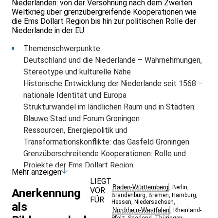
Niederlanden: von der Versöhnung nach dem Zweiten
Weltkrieg über grenzübergreifende Kooperationen wie
die Ems Dollart Region bis hin zur politischen Rolle der
Niederlande in der EU.
Themenschwerpunkte:
Deutschland und die Niederlande – Wahrnehmungen,
Stereotype und kulturelle Nähe
Historische Entwicklung der Niederlande seit 1568 –
nationale Identität und Europa
Strukturwandel im ländlichen Raum und in Städten:
Blauwe Stad und Forum Groningen
Ressourcen, Energiepolitik und
Transformationskonflikte: das Gasfeld Groningen
Grenzüberschreitende Kooperationen: Rolle und
Projekte der Ems Dollart Region
Mehr anzeigen
Die Niederlande in der EU – politische Bedeutung,
LIEGT
Baden-Württemberg
Herausforderungen, Perspektiven
,
Berlin
,
VOR
Anerkennung
Brandenburg
,
Bremen
,
Hamburg
,
FÜR
Zukunft der Zusammenarbeit – gemeinsame Chancen
Hessen
,
Niedersachsen
,
als
Nordrhein-Westfalen
,
Rheinland-
in einem Europa der Regionen