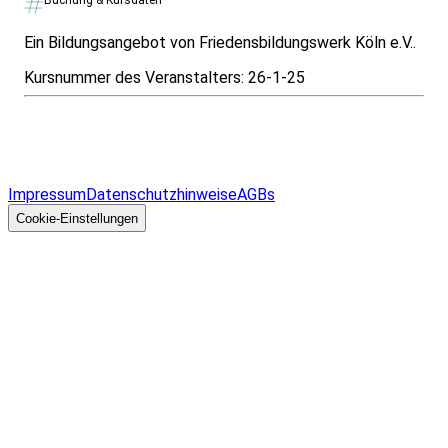
Buchung & Kursdaten
Ein Bildungsangebot von Friedensbildungswerk Köln e.V..
Kursnummer des Veranstalters:
26-1-25
Infos & Gesetze nach Bundesland
Überblick
Allgemeines
Impressum
Datenschutzhinweise
AGBs
© 2026 EGcom
GmbH
Cookie-Einstellungen