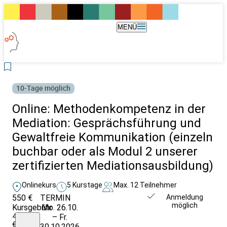
MENÜ
10-Tage möglich
Online: Methodenkompetenz in der
Mediation: Gesprächsführung und
Gewaltfreie Kommunikation (einzeln
buchbar oder als Modul 2 unserer
zertifizierten Mediationsausbildung)
Onlinekurs
5 Kurstage
Max. 12 Teilnehmer
550 €
TERMIN
Weitere Infos &
Anmeldung
möglich
Kursgebühr
Mo. 26.10.
Anmeldung
440
– Fr.
€
30.10.2026