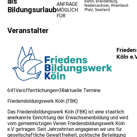
als
Berlin
,
Brandenburg
,
ANFRAGE
Niedersachsen
,
Rheinland-
Bildungsurlaub
MÖGLICH
Pfalz
,
Saarland
FÜR
Veranstalter
Frieden
Köln e.V
641
Veröffentlichungen
•
38
aktuelle Termine
Friedensbildungswerk Köln (FBK)
Das Friedensbildungswerk Köln (FBK) ist eine staatlich
anerkannte Einrichtung der Erwachsenenbildung und wird
vom gemeinnützigen Verein Friedensbildungswerk Köln
e.V. getragen. Seit Jahrzehnten engagieren wir uns für
gesellschaftliche Gewaltfreiheit, politische Beteiligung