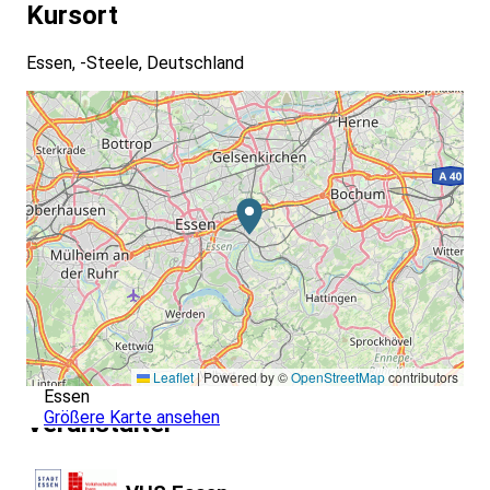
Kursort
Essen, -Steele, Deutschland
Leaflet
|
Powered by ©
OpenStreetMap
contributors
Essen
Größere Karte ansehen
Veranstalter