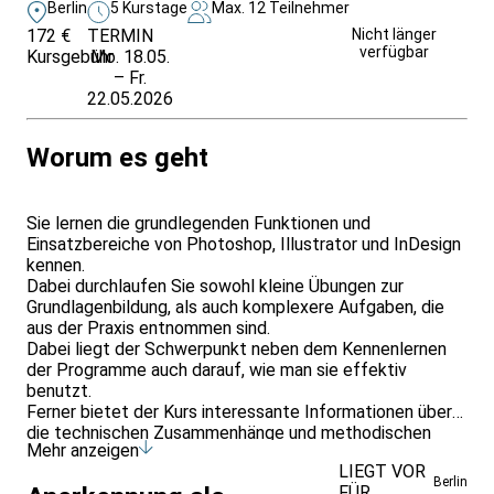
Berlin
5 Kurstage
Max. 12 Teilnehmer
172 €
TERMIN
Unverbindlich
Nicht länger
verfügbar
Kursgebühr
Mo. 18.05.
anfragen
– Fr.
22.05.2026
Worum es geht
Sie lernen die grundlegenden Funktionen und
Einsatzbereiche von Photoshop, Illustrator und InDesign
kennen.
Dabei durchlaufen Sie sowohl kleine Übungen zur
Grundlagenbildung, als auch komplexere Aufgaben, die
aus der Praxis entnommen sind.
Dabei liegt der Schwerpunkt neben dem Kennenlernen
der Programme auch darauf, wie man sie effektiv
benutzt.
Ferner bietet der Kurs interessante Informationen über
die technischen Zusammenhänge und methodischen
Mehr anzeigen
Wege, um ein professionelles Ergebnis zu erzielen.
LIEGT VOR
Berlin
FÜR