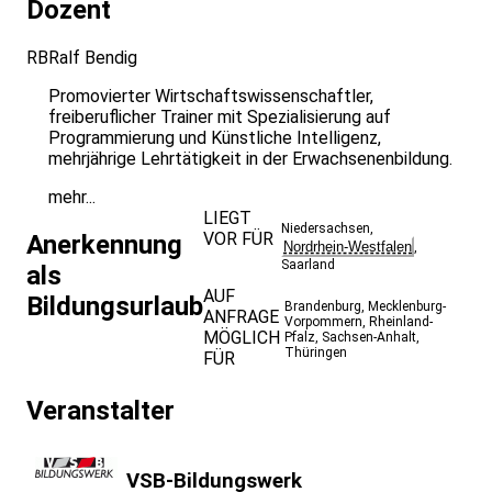
Dozent
RB
Ralf Bendig
Promovierter Wirtschaftswissenschaftler,
freiberuflicher Trainer mit Spezialisierung auf
Programmierung und Künstliche Intelligenz,
mehrjährige Lehrtätigkeit in der Erwachsenenbildung.
mehr...
LIEGT
Niedersachsen
,
VOR FÜR
Anerkennung
Nordrhein-Westfalen
,
Saarland
als
AUF
Bildungsurlaub
Brandenburg
,
Mecklenburg-
ANFRAGE
Vorpommern
,
Rheinland-
MÖGLICH
Pfalz
,
Sachsen-Anhalt
,
Thüringen
FÜR
Veranstalter
VSB-Bildungswerk