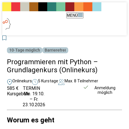
MENÜ
10-Tage möglich
Barrierefrei
Programmieren mit Python –
Grundlagenkurs (Onlinekurs)
Onlinekurs
5 Kurstage
Max. 8 Teilnehmer
585 €
TERMIN
Weitere Infos &
Anmeldung
möglich
Kursgebühr
Mo. 19.10.
Anmeldung
– Fr.
23.10.2026
Worum es geht