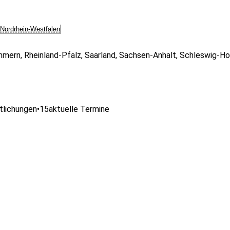
Nordrhein-Westfalen
mmern
,
Rheinland-Pfalz
,
Saarland
,
Sachsen-Anhalt
,
Schleswig-Ho
tlichungen
•
15
aktuelle Termine