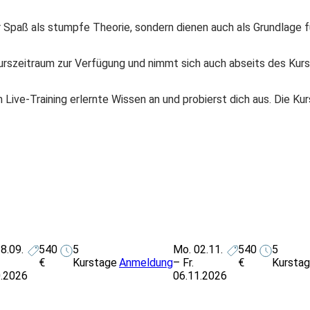
Spaß als stumpfe Theorie, sondern dienen auch als Grundlage f
urszeitraum zur Verfügung und nimmt sich auch abseits des Kursm
ive-Training erlernte Wissen an und probierst dich aus. Die Kurs
8.09.
540
5
Mo. 02.11.
540
5
€
Kurstage
Anmeldung
– Fr.
€
Kursta
0.2026
06.11.2026