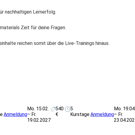
ür nachhaltigen Lernerfolg.
aterials Zeit für deine Fragen.
inhalte reichen somit über die Live-Trainings hinaus.
Mo. 15.02.
540
5
Mo. 19.04
ge
Anmeldung
– Fr.
€
Kurstage
Anmeldung
– Fr.
19.02.2027
23.04.20