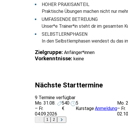
HOHER PRAXISANTEIL
Praktische Übungen machen nicht nur mehr 
UMFASSENDE BETREUUNG
Unser*e Trainer*in steht dir im gesamten K
SELBSTLERNPHASEN
In den Selbstlernphasen wendest du das im L
Zielgruppe:
Anfänger*innen
Vorkenntnisse:
keine
Nächste Starttermine
9 Termine verfügbar
Mo. 31.08.
540
5
Mo. 2
– Fr.
€
Kurstage
Anmeldung
– Fr.
04.09.2026
02.1
1
2