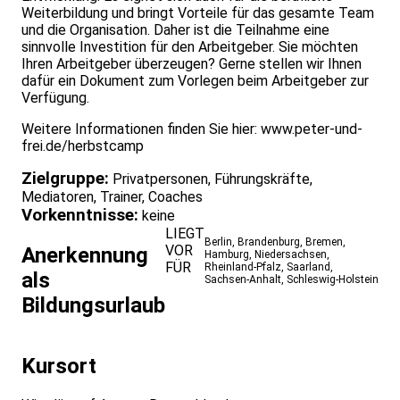
Weiterbildung und bringt Vorteile für das gesamte Team
und die Organisation. Daher ist die Teilnahme eine
sinnvolle Investition für den Arbeitgeber. Sie möchten
Ihren Arbeitgeber überzeugen? Gerne stellen wir Ihnen
dafür ein Dokument zum Vorlegen beim Arbeitgeber zur
Verfügung.
Weitere Informationen finden Sie hier:
www.peter-und-
frei.de/herbstcamp
Zielgruppe:
Privatpersonen, Führungskräfte,
Mediatoren, Trainer, Coaches
Vorkenntnisse:
keine
LIEGT
Berlin
,
Brandenburg
,
Bremen
,
VOR
Anerkennung
Hamburg
,
Niedersachsen
,
FÜR
Rheinland-Pfalz
,
Saarland
,
als
Sachsen-Anhalt
,
Schleswig-Holstein
Bildungsurlaub
Kursort