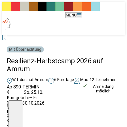
MENÜ
Mit Übernachtung
Resilienz-Herbstcamp 2026 auf
Amrum
Wittdün auf Amrum
6 Kurstage
Max. 12 Teilnehmer
Ab 890
TERMIN
Unverbindlich
Anmeldung
möglich
€
So. 25.10.
anfragen
Kursgebühr
– Fr.
(zzgl.
30.10.2026
MwSt.)
für
Privat-
Kund:innen
/