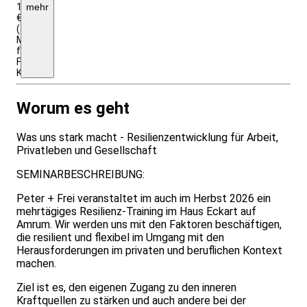
1890,00
mehr
€
(zzgl.
MwSt.)
für
Firmen-
Kund:innen
Worum es geht
Was uns stark macht - Resilienzentwicklung für Arbeit,
Privatleben und Gesellschaft
SEMINARBESCHREIBUNG:
Peter + Frei veranstaltet im auch im Herbst 2026 ein
mehrtägiges Resilienz-Training im Haus Eckart auf
Amrum. Wir werden uns mit den Faktoren beschäftigen,
die resilient und flexibel im Umgang mit den
Herausforderungen im privaten und beruflichen Kontext
machen.
Ziel ist es, den eigenen Zugang zu den inneren
Kraftquellen zu stärken und auch andere bei der