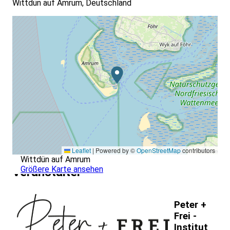
Wittdün auf Amrum, Deutschland
Leaflet
|
Powered by ©
OpenStreetMap
contributors
Wittdün auf Amrum
Größere Karte ansehen
Veranstalter
Peter +
Frei -
Institut