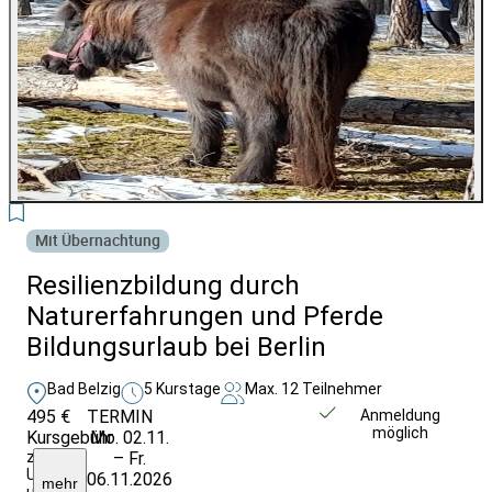
2
Mit Übernachtung
Resilienzbildung durch
Naturerfahrungen und Pferde
Bildungsurlaub bei Berlin
Bad Belzig
5 Kurstage
Max. 12 Teilnehmer
495 €
TERMIN
Weitere Infos &
Anmeldung
möglich
Kursgebühr
Mo. 02.11.
Anmeldung
zuzüglich
– Fr.
Unterkunft
06.11.2026
mehr
und