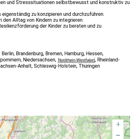
gen und Stresssituationen selbstbewusst und konstruktiv zu
eigenständig zu konzipieren und durchzuführen.
den Alltag von Kindern zu integrieren.
esilienzförderung der Kinder zu beraten und zu
retischen Vorträgen, praxisorientierten Übungen,
en methodischen Ansatz wird sichergestellt, dass die
,
Berlin
,
Brandenburg
,
Bremen
,
Hamburg
,
Hessen
,
 verstehen, sondern auch in die Praxis umsetzen können. Die
rpommern
,
Niedersachsen
,
,
Rheinland-
Nordrhein-Westfalen
ainerinnen geleitet, die sowohl über fundiertes Fachwissen
achsen-Anhalt
,
Schleswig-Holstein
,
Thüringen
lienzförderung bei Kindern verfügen.
rhalten die Teilnehmer ein Zertifikat zum/zur
kat bescheinigt die erworbenen Kenntnisse und Fähigkeiten und
trainings für Kinder durchzuführen.
ch bei der Zentralen Prüfstelle für Prävention zertifizieren
e mit Kindern arbeiten und ihre Fähigkeiten im Bereich der
rochen sind insbesondere:
+
−