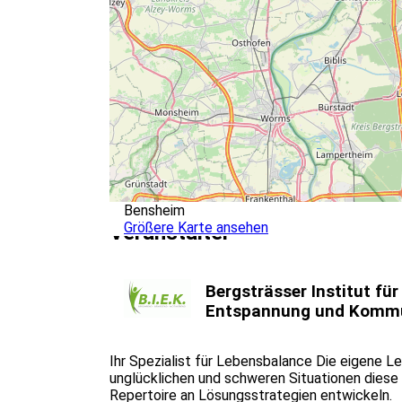
Kinder- und Jugendtherapeuten
Psychologen und Psychologinnen
Eltern und Pflegeeltern
Sonstige Interessierte im Bereich der Kinder
Sie müssen auf alle Fälle die Ausbildungs zum/z
Institute werden anerkannt).
Bensheim
Größere Karte ansehen
Veranstalter
Bergsträsser Institut für
Entspannung und Kommu
Ihr Spezialist für Lebensbalance Die eigene Le
unglücklichen und schweren Situationen diese 
Repertoire an Lösungsstrategien entwickeln.