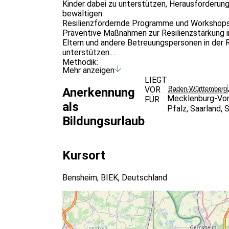
Kinder dabei zu unterstützen, Herausforderun
bewältigen.
Resilienzfördernde Programme und Workshops 
Präventive Maßnahmen zur Resilienzstärkung in 
Eltern und andere Betreuungspersonen in der R
unterstützen.
Methodik:
Mehr anzeigen
Die Ausbildung umfasst eine Mischung aus theo
LIEGT
Gruppenarbeiten und Rollenspielen. Durch dies
VOR
Baden-Württemberg
Anerkennung
Teilnehmer die theoretischen Inhalte nicht nur
Mecklenburg-Vo
FÜR
Ausbildung wird durch erfahrene Trainer und Tr
als
Pfalz
,
Saarland
,
S
als auch über praktische Erfahrung in der Resi
Bildungsurlaub
Nach erfolgreichem Abschluss der Ausbildung e
Resilienztrainer/in für Kinder. Dieses Zertifi
befähigt die Teilnehmer, eigenständig Resilienz
Bei entsprechender Vorbildung ist es möglich si
Kursort
zu lassen.
Voraussetzungen:
Bensheim, BIEK, Deutschland
Diese Ausbildung richtet sich an Fachkräfte, di
Resilienzförderung erweitern möchten. Angesp
Resilienztrainer*innen
Pädagogen und Pädagoginnen
Erzieher und Erzieherinnen
Sozialarbeiter und Sozialarbeiterinnen