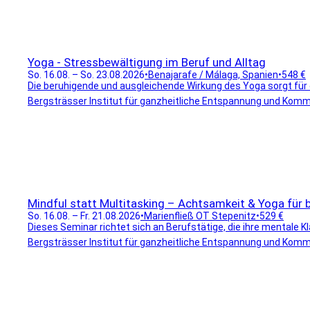
Yoga - Stressbewältigung im Beruf und Alltag
So. 16.08. – So. 23.08.2026
•
Benajarafe / Málaga, Spanien
•
548 €
Die beruhigende und ausgleichende Wirkung des Yoga sorgt für e
Bergsträsser Institut für ganzheitliche Entspannung und Komm
Mindful statt Multitasking – Achtsamkeit & Yoga für
So. 16.08. – Fr. 21.08.2026
•
Marienfließ OT Stepenitz
•
529 €
Dieses Seminar richtet sich an Berufstätige, die ihre mentale Kl
Bergsträsser Institut für ganzheitliche Entspannung und Komm