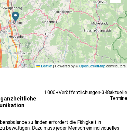
- und Jugendförderung
ur Resilienztrainer*in absolviert haben (Zertifikate anderer
Leaflet
|
Powered by ©
OpenStreetMap
contributors
1.000+
Veröffentlichungen
•
348
aktuelle
 ganzheitliche
Termine
nikation
bensbalance zu finden erfordert die Fähigkeit in
zu bewältigen. Dazu muss jeder Mensch ein individuelles