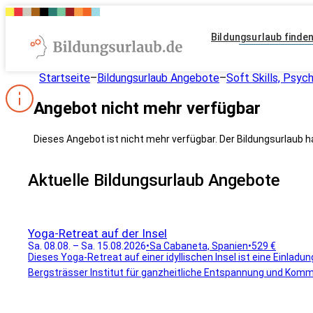
Bildungsurlaub finde
Startseite
–
Bildungsurlaub Angebote
–
Soft Skills, Psyc
Angebot nicht mehr verfügbar
Dieses Angebot ist nicht mehr verfügbar. Der Bildungsurlaub h
Aktuelle Bildungsurlaub Angebote
Yoga-Retreat auf der Insel
Sa. 08.08. – Sa. 15.08.2026
•
Sa Cabaneta, Spanien
•
529 €
Dieses Yoga-Retreat auf einer idyllischen Insel ist eine Einladu
Bergsträsser Institut für ganzheitliche Entspannung und Komm