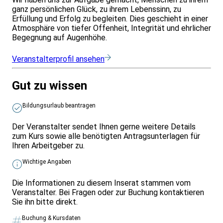
Ihre Stimmungen zu steuern und sich in Balance zu
ganz persönlichen Glück, zu ihrem Lebenssinn, zu
bringen
Erfüllung und Erfolg zu begleiten. Dies geschieht in einer
Wege zu mehr Akzeptanz von widrigen Umständen zu
Atmosphäre von tiefer Offenheit, Integrität und ehrlicher
finden
Begegnung auf Augenhöhe.
Ihre inneren Kraftquellen zu erkennen
mehr Einfluss auf Ihre berufliche und persönliche Zukunft
zu nehmen
Veranstalterprofil ansehen
Krisen zu überwinden und an ihnen durch persönliche
Stärke zu wachsen
Gut zu wissen
die direkte Verbindung zwischen Resilienz und
körperlichem und seelischem Wohlbefinden zu erkennen
und darauf Einfluss zu nehmen
Bildungsurlaub beantragen
An unseren verschiedenen Standorten finden sich ideale
Bedingungen für einen entspannten Rückzug aus dem
Der Veranstalter sendet Ihnen gerne weitere Details
stressigen Alltag mit schönen Wanderstrecken, auf
zum Kurs sowie alle benötigten Antragsunterlagen für
denen Resilienz sehr gut trainiert werden kann.
Ihren Arbeitgeber zu.
Wichtige Angaben
Die Informationen zu diesem Inserat stammen vom
Veranstalter. Bei Fragen oder zur Buchung kontaktieren
Sie ihn bitte direkt.
Buchung & Kursdaten