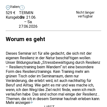
Italien
529 €
TERMIN
Weitere Infos &
Nicht länger
verfügbar
Kursgebühr
So. 21.06.
Anmeldung
– Sa.
27.06.2026
Worum es geht
Dieses Seminar ist für alle gedacht, die sich mit der
eigenen Resilienz in der Natur beschäftigen wollen.
Unser Bildungsurlaub „Stressbewältigung durch Resilienz
– Resilienztraining beim Wandern“ ist eine besondere
Form des Resilienztrainings. Kein Training mehr am
grünen Tisch oder im Seminarraum, denn nur
Veränderung, die erlebt wird, ist auch nachhaltig für
Beruf und Alltag. Wie geht es mir und was mache ich,
wenn, ich den Weg/das Ziel nicht finde, wenn ich mich
verlaufen habe. Das sind schon mal einige der Resilienz
Themen, die ich in diesem Seminar hautnah erleben kann.
Mehr anzeigen
Inwieweit bremsen mich meine Glaubenssätze und wie