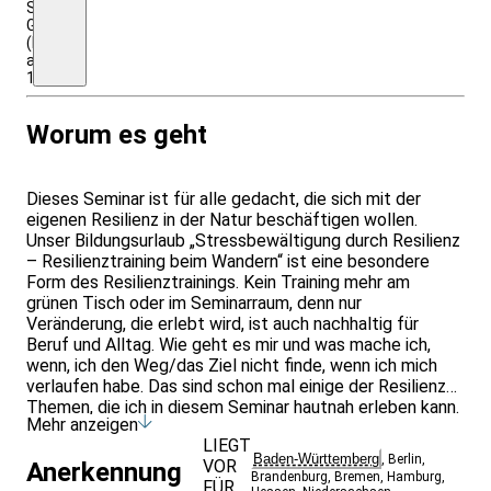
Schloss
Goldrain
(HP
ab
100€/Nacht)
Worum es geht
Dieses Seminar ist für alle gedacht, die sich mit der
eigenen Resilienz in der Natur beschäftigen wollen.
Unser Bildungsurlaub „Stressbewältigung durch Resilienz
– Resilienztraining beim Wandern“ ist eine besondere
Form des Resilienztrainings. Kein Training mehr am
grünen Tisch oder im Seminarraum, denn nur
Veränderung, die erlebt wird, ist auch nachhaltig für
Beruf und Alltag. Wie geht es mir und was mache ich,
wenn, ich den Weg/das Ziel nicht finde, wenn ich mich
verlaufen habe. Das sind schon mal einige der Resilienz
Themen, die ich in diesem Seminar hautnah erleben kann.
Mehr anzeigen
Inwieweit bremsen mich meine Glaubenssätze und wie
LIEGT
weit kann es mir helfen, wenn ich mein Denken
Baden-Württemberg
,
Berlin
,
VOR
Anerkennung
verändere?
Brandenburg
,
Bremen
,
Hamburg
,
FÜR
Dieses Training unterstützt Sie dabei, Ihr Leben