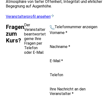
Atmosphäre von tiefer Offenheit, Integrität und ehrlicher
finden
Begegnung auf Augenhöhe.
Ihre inneren Kraftquellen zu erkennen
mehr Einfluss auf Ihre berufliche und persönliche Zukunft
Veranstalterprofil ansehen
zu nehmen
Krisen zu überwinden und an ihnen durch persönliche
Der
Fragen
Stärke zu wachsen
Telefonnummer anzeigen
Veranstalter
die direkte Verbindung zwischen Resilienz und
Vorname
*
zum
beantwortet
körperlichem und seelischem Wohlbefinden zu erkennen
gerne Ihre
Kurs?
und darauf Einfluss zu nehmen
Fragen per
An unseren verschiedenen Standorten finden sich ideale
Nachname
*
Telefon
Bedingungen für einen entspannten Rückzug aus dem
oder E-Mail.
stressigen Alltag mit schönen Wanderstrecken, auf
denen Resilienz sehr gut trainiert werden kann.
E-Mail
*
Telefon
Ihre Nachricht an den
Veranstalter
*