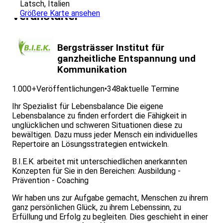
Latsch, Italien
haben Sie die Möglichkeit, sich Ihre eigene, ganz
Größere Karte ansehen
individuelle Strategie der Resilienz zu erarbeiten und in
Veranstalter
nicht-alltäglichen Situationen (wie das Wandern eine sein
kann) zu erproben.
Kurz gesagt: Ein Seminar für alle, die noch mehr aus
Bergsträsser Institut für
Ihrem Leben machen wollen.
ganzheitliche Entspannung und
Wichtig: Der Schwerpunkt dieses Seminars ist das
Kommunikation
Konzept „Resilienz – die Strategie der Stehauf-
Menschen“. Die Bewegung in und mit der Natur hilft den
1.000+
Veröffentlichungen
•
348
aktuelle Termine
Teilnehmer*innen die eigene Resilienz zu stärken und
somit fitter gegenüber den (beruflichen) Anforderungen
Ihr Spezialist für Lebensbalance Die eigene
zu werden. Dies ist kein Wanderseminar im
Lebensbalance zu finden erfordert die Fähigkeit in
herkömmlichen Sinne. In diesem Seminar erleben Sie den
unglücklichen und schweren Situationen diese zu
Wald und die Natur als Seminar- und Erlebnisraum. Dabei
bewältigen. Dazu muss jeder Mensch ein individuelles
tritt die gelaufene Strecke mehr und mehr in den
Repertoire an Lösungsstrategien entwickeln.
Hintergrund.
Durch das Trainieren Ihrer Resilienz sind Sie anschließend
B.I.E.K. arbeitet mit unterschiedlichen anerkannten
(noch besser) in der Lage:
Konzepten für Sie in den Bereichen: Ausbildung -
Lösungen für Hindernisse und Schicksalsschläge zu
Prävention - Coaching
finden und entsprechende Bewältigungsstrategien
anzuwenden
Wir haben uns zur Aufgabe gemacht, Menschen zu ihrem
Ihre Stimmungen zu steuern und sich in Balance zu
ganz persönlichen Glück, zu ihrem Lebenssinn, zu
bringen
Erfüllung und Erfolg zu begleiten. Dies geschieht in einer
Wege zu mehr Akzeptanz von widrigen Umständen zu