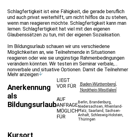
Schlagfertigkeit ist eine Fähigkeit, die gerade beruflich
und auch privat weiterhilft, um nicht hilflos da zu stehen,
wenn man reagieren möchte. Schlagfertigkeit kann man
lernen. Schlagfertigkeit hat viel mit den eigenen
Glaubenssätzen zu tun, mit der eigenen Sozialisation.
Im Bildungsurlaub schauen wir uns verschiedene
Möglichkeiten an, wie Teilnehmende in Situationen
reagieren oder wie sie ungünstige Rahmenbedingungen
verändern könnten. Wir testen im Seminar verbale,
nonverbale und situative Optionen. Damit die Teilnehmer
Mehr anzeigen
sprachlich gewandter auf und in Situationen agieren
LIEGT
können, üben wir zusätzlich Smalltalk, das scheinbar
Baden-Württemberg
,
VOR FÜR
Anerkennung
kleine Gespräch. Die Flexibilität, die Teilnehmer dabei
Nordrhein-Westfalen
gewinnen können, hilft auch bei der Schlagfertigkeit. Und
als
Smalltalk ist ein wichtiges Plus im Kundenkontakt, im
AUF
Berlin
,
Brandenburg
,
Bildungsurlaub
Team und bei Kontakten aller Art.
ANFRAGE
Niedersachsen
,
Rheinland-
MÖGLICH
Pfalz
,
Saarland
,
Sachsen-
Anhalt
,
Schleswig-Holstein
,
Seminarleitung: Wolfgang Uhle
FÜR
Thüringen
www.uhlekommunikation.de
Kursort