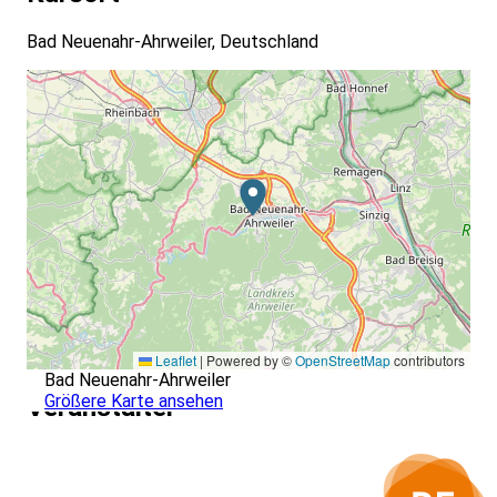
Bad Neuenahr-Ahrweiler, Deutschland
Leaflet
|
Powered by ©
OpenStreetMap
contributors
Bad Neuenahr-Ahrweiler
Größere Karte ansehen
Veranstalter