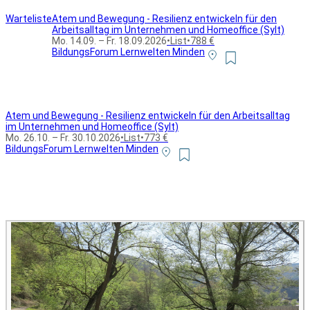
Warteliste
Atem und Bewegung - Resilienz entwickeln für den
Arbeitsalltag im Unternehmen und Homeoffice (Sylt)
Mo. 14.09. – Fr. 18.09.2026
•
List
•
788 €
BildungsForum Lernwelten Minden
Atem und Bewegung - Resilienz entwickeln für den Arbeitsalltag
im Unternehmen und Homeoffice (Sylt)
Mo. 26.10. – Fr. 30.10.2026
•
List
•
773 €
BildungsForum Lernwelten Minden
Alle Bildungsurlaub Angebote