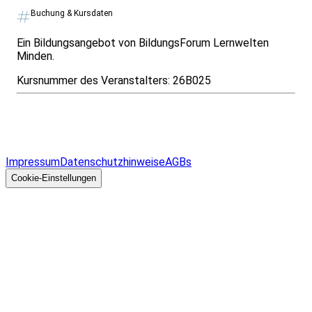
Buchung & Kursdaten
Ein Bildungsangebot von BildungsForum Lernwelten
Minden.
Kursnummer des Veranstalters:
26B025
Infos & Gesetze nach Bundesland
Überblick
Allgemeines
Impressum
Datenschutzhinweise
AGBs
© 2026 EGcom
GmbH
Cookie-Einstellungen