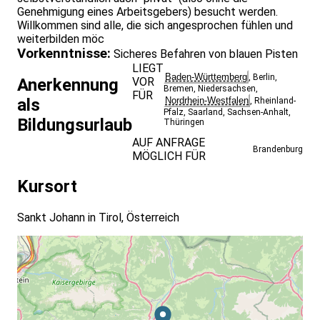
Genehmigung eines Arbeitsgebers) besucht werden.
Willkommen sind alle, die sich angesprochen fühlen und
weiterbilden möc
Vorkenntnisse:
Sicheres Befahren von blauen Pisten
LIEGT
Baden-Württemberg
,
Berlin
,
VOR
Anerkennung
Bremen
,
Niedersachsen
,
FÜR
Nordrhein-Westfalen
als
,
Rheinland-
Pfalz
,
Saarland
,
Sachsen-Anhalt
,
Bildungsurlaub
Thüringen
AUF ANFRAGE
Brandenburg
MÖGLICH FÜR
Kursort
Sankt Johann in Tirol, Österreich