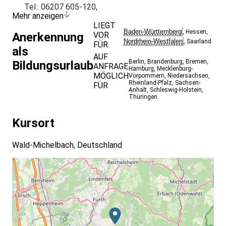
Tel.: 06207 605-120,
Mehr anzeigen
Mail: v.rudat(at)odenwaldinstitut.de.
LIEGT
Baden-Württemberg
,
Hessen
,
VOR
Anerkennung
Nordrhein-Westfalen
,
Saarland
FÜR
als
AUF
Berlin
,
Brandenburg
,
Bremen
,
Bildungsurlaub
ANFRAGE
Hamburg
,
Mecklenburg-
MÖGLICH
Vorpommern
,
Niedersachsen
,
Rheinland-Pfalz
,
Sachsen-
FÜR
Anhalt
,
Schleswig-Holstein
,
Thüringen
Kursort
Wald-Michelbach, Deutschland