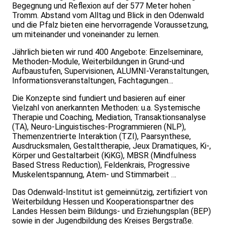
Begegnung und Reflexion auf der 577 Meter hohen
Tromm. Abstand vom Alltag und Blick in den Odenwald
und die Pfalz bieten eine hervorragende Voraussetzung,
um miteinander und voneinander zu lernen.
Jährlich bieten wir rund 400 Angebote: Einzelseminare,
Methoden-Module, Weiterbildungen in Grund-und
Aufbaustufen, Supervisionen, ALUMNI-Veranstaltungen,
Informationsveranstaltungen, Fachtagungen…
Die Konzepte sind fundiert und basieren auf einer
Vielzahl von anerkannten Methoden: u.a. Systemische
Therapie und Coaching, Mediation, Transaktionsanalyse
(TA), Neuro-Linguistisches-Programmieren (NLP),
Themenzentrierte Interaktion (TZI), Paarsynthese,
Ausdrucksmalen, Gestalttherapie, Jeux Dramatiques, Ki-,
Körper und Gestaltarbeit (KiKG), MBSR (Mindfulness
Based Stress Reduction), Feldenkrais, Progressive
Muskelentspannung, Atem- und Stimmarbeit …
Das Odenwald-Institut ist gemeinnützig, zertifiziert von
Weiterbildung Hessen und Kooperationspartner des
Landes Hessen beim Bildungs- und Erziehungsplan (BEP)
sowie in der Jugendbildung des Kreises Bergstraße.