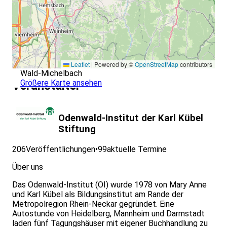
Leaflet
|
Powered by ©
OpenStreetMap
contributors
Wald-Michelbach
Größere Karte ansehen
Veranstalter
Odenwald-Institut der Karl Kübel
Stiftung
206
Veröffentlichungen
•
99
aktuelle Termine
Über uns
Das Odenwald-Institut (OI) wurde 1978 von Mary Anne
und Karl Kübel als Bildungsinstitut am Rande der
Metropolregion Rhein-Neckar gegründet. Eine
Autostunde von Heidelberg, Mannheim und Darmstadt
laden fünf Tagungshäuser mit eigener Buchhandlung zu