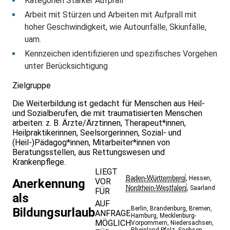
Kategorien Starker Aufprall
Arbeit mit Stürzen und Arbeiten mit Aufprall mit
hoher Geschwindigkeit, wie Autounfälle, Skiunfälle,
uam.
Kennzeichen identifizieren und spezifisches Vorgehen
unter Berücksichtigung
Zielgruppe
Die Weiterbildung ist gedacht für Menschen aus Heil-
und Sozialberufen, die mit traumatisierten Menschen
arbeiten: z. B. Ärzte/Ärztinnen, Therapeut*innen,
Heilpraktikerinnen, Seelsorgerinnen, Sozial- und
(Heil-)Pädagog*innen, Mitarbeiter*innen von
Beratungsstellen, aus Rettungswesen und
Krankenpflege.
LIEGT
Baden-Württemberg
,
Hessen
,
VOR
Anerkennung
Nordrhein-Westfalen
,
Saarland
FÜR
als
AUF
Berlin
,
Brandenburg
,
Bremen
,
Bildungsurlaub
ANFRAGE
Hamburg
,
Mecklenburg-
MÖGLICH
Vorpommern
,
Niedersachsen
,
Rheinland-Pfalz
,
Sachsen-