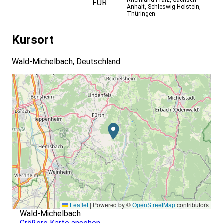
FÜR
Anhalt
,
Schleswig-Holstein
,
Thüringen
Kursort
Wald-Michelbach, Deutschland
Leaflet
|
Powered by ©
OpenStreetMap
contributors
Wald-Michelbach
Größere Karte ansehen