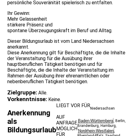
persönliche Souveränität spielerisch zu entfalten.
Ihr Gewinn:
Mehr Gelassenheit
stärkere Präsenz und
spontane Überzeugungskraft im Beruf und Alltag.
Dieser Bildungsurlaub ist vom Land Niedersachsen
anerkannt.
Diese Anerkennung gilt für Beschäftigte, die die Inhalte
der Veranstaltung für die Ausübung ihrer
hauptberuflichen Tätigkeit benötigen und für
Beschäftigte, die die Inhalte der Veranstaltung im
Rahmen der Ausübung ihrer ehrenamtlichen oder
nebenberuflichen Tätigkeit benötigen.
Zielgruppe:
Alle.
Vorkenntnisse:
Keine.
LIEGT VOR FÜR
Niedersachsen
Anerkennung
AUF
als
Baden-Württemberg
,
Berlin
,
ANFRAGE
Brandenburg
,
Hamburg
,
Bildungsurlaub
MÖGLICH
Nordrhein-Westfalen
,
FÜR
Rheinland-Pfalz
,
Saarland
,