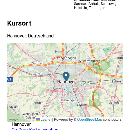
Sachsen-Anhalt
,
Schleswig-
Holstein
,
Thüringen
Kursort
Hannover, Deutschland
Leaflet
|
Powered by ©
OpenStreetMap
contributors
Hannover
Größere Karte ansehen