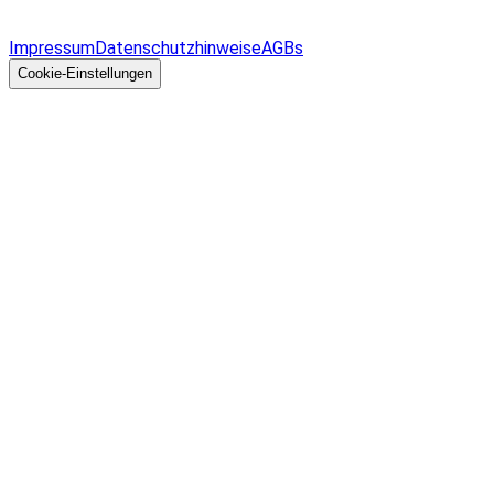
Überblick
Allgemeines
Impressum
Datenschutzhinweise
AGBs
© 2026 EGcom
GmbH
Cookie-Einstellungen