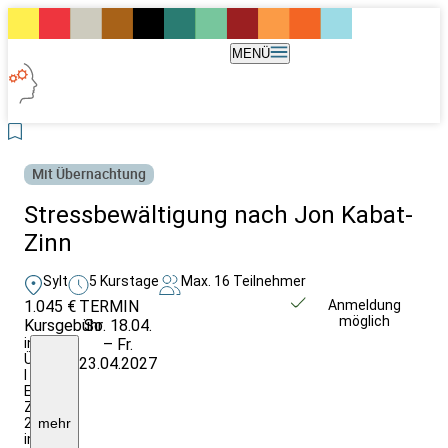
MENÜ
Mit Übernachtung
Stressbewältigung nach Jon Kabat-
Zinn
Sylt
5 Kurstage
Max. 16 Teilnehmer
1.045 €
TERMIN
Weitere Infos &
Anmeldung
möglich
Kursgebühr
So. 18.04.
Anmeldung
inkl.
– Fr.
Ü/HP
23.04.2027
I
EZ-
Zuschlag:
212,50€
mehr
insgesamt;