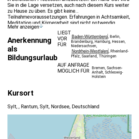
Sie in die Lage versetzen, auch nach diesem Kurs weiter
zu Hause zu üben. Es gibt keine
Teilnahmevoraussetzungen. Erfahrungen in Achtsamkeit,
Meditation und Körperarbeit sind nicht notwendig.
Mehr anzeigen
LIEGT
Baden-Württemberg
,
Berlin
,
VOR
Anerkennung
Brandenburg
,
Hamburg
,
Hessen
,
FÜR
Niedersachsen
,
als
Nordrhein-Westfalen
,
Rheinland-
Bildungsurlaub
Pfalz
,
Saarland
,
Thüringen
AUF ANFRAGE
Bremen
,
Sachsen-
MÖGLICH FÜR
Anhalt
,
Schleswig-
Holstein
Kursort
Sylt, , Rantum, Sylt, Nordsee, Deutschland