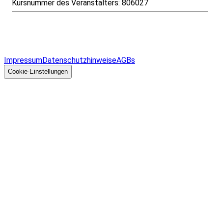
Kursnummer des Veranstalters:
806027
Infos & Gesetze nach Bundesland
Überblick
Allgemeines
Impressum
Datenschutzhinweise
AGBs
© 2026 EGcom
GmbH
Cookie-Einstellungen