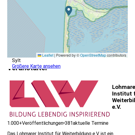
Leaflet
|
Powered by ©
OpenStreetMap
contributors
Sylt
Größere Karte ansehen
Veranstalter
Lohmare
Institut 
Weiterbi
e.V.
1.000+
Veröffentlichungen
•
381
aktuelle Termine
Das Lohmarer Institut für Weiterbildung e.V. ist ein