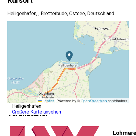
Kursort
Heiligenhafen, , Bretterbude, Ostsee, Deutschland
Leaflet
|
Powered by ©
OpenStreetMap
contributors
Heiligenhafen
Größere Karte ansehen
Veranstalter
Lohmare