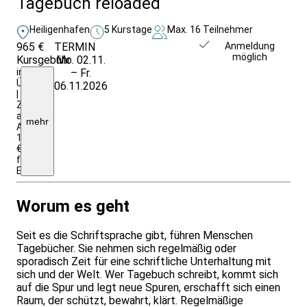
Tagebuch reloaded
Heiligenhafen
5 Kurstage
Max. 16 Teilnehmer
965 €
TERMIN
Weitere Infos &
Anmeldung
möglich
Kursgebühr
Mo. 02.11.
Anmeldung
inkl.
– Fr.
Ü/HP
06.11.2026
|
Zuschläge
auf
mehr
Anfrage;
1165
€
für
Einrichtungen/Firmen
Worum es geht
Seit es die Schriftsprache gibt, führen Menschen
Tagebücher. Sie nehmen sich regelmäßig oder
sporadisch Zeit für eine schriftliche Unterhaltung mit
sich und der Welt. Wer Tagebuch schreibt, kommt sich
auf die Spur und legt neue Spuren, erschafft sich einen
Raum, der schützt, bewahrt, klärt. Regelmäßige