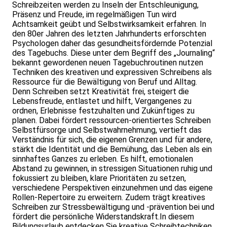
Schreibzeiten werden zu Inseln der Entschleunigung,
Präsenz und Freude, im regelmäßigen Tun wird
Achtsamkeit geübt und Selbstwirksamkeit erfahren. In
den 80er Jahren des letzten Jahrhunderts erforschten
Psychologen daher das gesundheitsfördernde Potenzial
des Tagebuchs. Diese unter dem Begriff des „Journaling“
bekannt gewordenen neuen Tagebuchroutinen nutzen
Techniken des kreativen und expressiven Schreibens als
Ressource für die Bewältigung von Beruf und Alltag.
Denn Schreiben setzt Kreativität frei, steigert die
Lebensfreude, entlastet und hilft, Vergangenes zu
ordnen, Erlebnisse festzuhalten und Zukünftiges zu
planen. Dabei fördert ressourcen-orientiertes Schreiben
Selbstfürsorge und Selbstwahrnehmung, vertieft das
Verständnis für sich, die eigenen Grenzen und für andere,
stärkt die Identität und die Bemühung, das Leben als ein
sinnhaftes Ganzes zu erleben. Es hilft, emotionalen
Abstand zu gewinnen, in stressigen Situationen ruhig und
fokussiert zu bleiben, klare Prioritäten zu setzen,
verschiedene Perspektiven einzunehmen und das eigene
Rollen-Repertoire zu erweitern. Zudem trägt kreatives
Schreiben zur Stressbewältigung und -prävention bei und
fördert die persönliche Widerstandskraft.In diesem
Bildungsurlaub entdecken Sie kreative Schreibtechniken