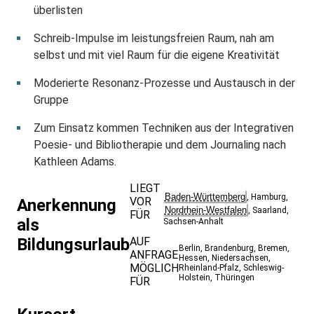
überlisten
Schreib-Impulse im leistungsfreien Raum, nah am
selbst und mit viel Raum für die eigene Kreativität
Moderierte Resonanz-Prozesse und Austausch in der
Gruppe
Zum Einsatz kommen Techniken aus der Integrativen
Poesie- und Bibliotherapie und dem Journaling nach
Kathleen Adams.
LIEGT
Baden-Württemberg
,
Hamburg
,
VOR
Anerkennung
Nordrhein-Westfalen
,
Saarland
,
FÜR
als
Sachsen-Anhalt
Bildungsurlaub
AUF
Berlin
,
Brandenburg
,
Bremen
,
ANFRAGE
Hessen
,
Niedersachsen
,
MÖGLICH
Rheinland-Pfalz
,
Schleswig-
Holstein
,
Thüringen
FÜR