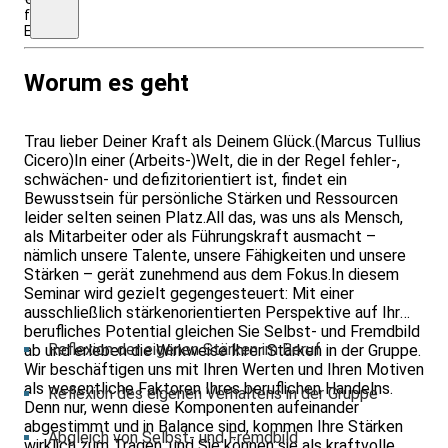
für
Einrichtungen/Firmen
Worum es geht
Trau lieber Deiner Kraft als Deinem Glück.(Marcus Tullius
Cicero)In einer (Arbeits-)Welt, die in der Regel fehler-,
schwächen- und defizitorientiert ist, findet ein
Bewusstsein für persönliche Stärken und Ressourcen
leider selten seinen Platz.All das, was uns als Mensch,
als Mitarbeiter oder als Führungskraft ausmacht –
nämlich unsere Talente, unsere Fähigkeiten und unsere
Stärken – gerät zunehmend aus dem Fokus.In diesem
Seminar wird gezielt gegengesteuert: Mit einer
ausschließlich stärkenorientierten Perspektive auf Ihr
berufliches Potential gleichen Sie Selbst- und Fremdbild
Reflexion der eigenen Stärken im Beruf
ab und erleben die Wirkweise Ihrer Stärken in der Gruppe.
Wir beschäftigen uns mit Ihren Werten und Ihren Motiven
als wesentliche Faktoren Ihres beruflichen Handelns.
Reflexion des eigenen Verhaltens in der Gruppe
Denn nur, wenn diese Komponenten aufeinander
abgestimmt und in Balance sind, kommen Ihre Stärken
Abgleich von Selbst- und Fremdbild
wirklich zum Tragen, und Sie können sie als kraftvolle