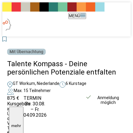
MENÜ
Mit Übernachtung
Talente Kompass - Deine
persönlichen Potenziale entfalten
GT Workum, Niederlande
6 Kurstage
Max. 15 Teilnehmer
875 €
TERMIN
Weitere Infos &
Anmeldung
möglich
Kursgebühr
So. 30.08.
Anmeldung
inkl.
– Fr.
Übernachtung
04.09.2026
ohne
Verpflegung;
mehr
1075
€