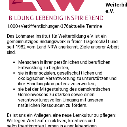
Weiterbi
e.V.
1.000+
Veröffentlichungen
•
376
aktuelle Termine
Das Lohmarer Institut für Weiterbildung e.V. ist ein
gemeinnütziges Bildungswerk in freier Trägerschaft und
seit 1982 vom Land NRW anerkannt. Ziele unserer Arbeit
sind,
Menschen in ihrer persönlichen und beruflichen
Entwicklung zu begleiten,
sie in ihrer sozialen, gesellschaftlichen und
ökologischen Verantwortung zu unterstützen und
ihre Handlungskompetenz zu erweitern,
sie bei der Mitgestaltung des demokratischen
Gemeinwesens zu stärken sowie einen
verantwortungsvollen Umgang mit unseren
natürlichen Ressourcen zu fördern.
Es ist uns ein Anliegen, eine neue Lernkultur zu pflegen:
Wir legen Wert auf ein aktives, kreatives und
selbstbestimmtes Lernen in einer leben­digen,