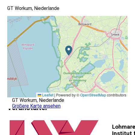
GT Workum, Niederlande
Leaflet
|
Powered by ©
OpenStreetMap
contributors
GT Workum, Niederlande
Größere Karte ansehen
Veranstalter
Lohmare
Institut 