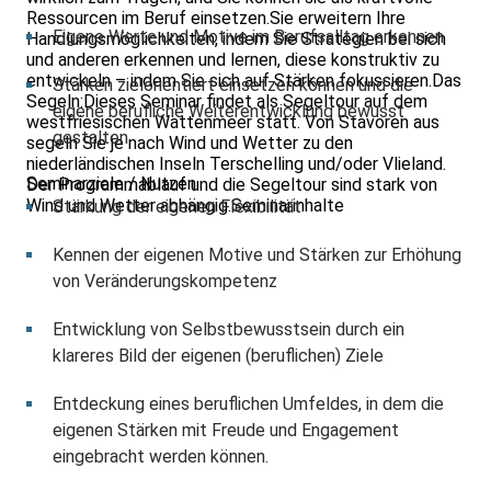
Ressourcen im Beruf einsetzen.Sie erweitern Ihre
Eigene Werte und Motive im Berufsalltag erkennen
Handlungsmöglichkeiten, indem Sie Strategien bei sich
und anderen erkennen und lernen, diese konstruktiv zu
entwickeln – indem Sie sich auf Stärken fokussieren.Das
Stärken zielorientiert einsetzen können und die
Segeln:Dieses Seminar findet als Segeltour auf dem
eigene berufliche Weiterentwicklung bewusst
west­frie­sischen Wattenmeer statt. Von Stavoren aus
gestalten
segeln Sie je nach Wind und Wetter zu den
niederländischen Inseln Terschel­ling und/oder Vlieland.
Seminarziele / Nutzen
Der Pro­grammablauf und die Segeltour sind stark von
Wind und Wetter abhängig.Seminarinhalte
Stärkung der eigenen Flexibilität
Kennen der eigenen Motive und Stärken zur Erhöhung
von Veränderungskompetenz
Entwicklung von Selbstbewusstsein durch ein
klareres Bild der eigenen (beruflichen) Ziele
Entdeckung eines beruflichen Umfeldes, in dem die
eigenen Stärken mit Freude und Engagement
eingebracht werden können.