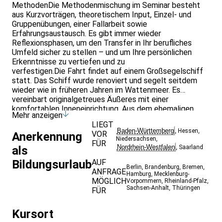
MethodenDie Methodenmischung im Seminar besteht
aus Kurzvorträgen, theoretischem Input, Einzel- und
Gruppenübungen, einer Fallarbeit sowie
Erfahrungsaustausch. Es gibt immer wieder
Reflexionsphasen, um den Transfer in Ihr berufliches
Umfeld sicher zu stellen – und um Ihre persönlichen
Erkenntnisse zu vertiefen und zu
verfestigen.Die Fahrt findet auf einem Großsegelschiff
statt. Das Schiff wurde renoviert und segelt seitdem
wieder wie in früheren Jahren im Wattenmeer. Es
vereinbart original­getreues Äußeres mit einer
kom­fortablen Innenein­richtung. Aus dem ehemaligen
Mehr anzeigen
Laderaum ist eine geräu­mige, behagliche Unterkunft für
LIEGT
Gäste geworden.
Baden-Württemberg
,
Hessen
,
VOR
Anerkennung
Niedersachsen
,
FÜR
Nordrhein-Westfalen
als
,
Saarland
Bildungsurlaub
AUF
Berlin
,
Brandenburg
,
Bremen
,
ANFRAGE
Hamburg
,
Mecklenburg-
MÖGLICH
Vorpommern
,
Rheinland-Pfalz
,
Sachsen-Anhalt
,
Thüringen
FÜR
Kursort