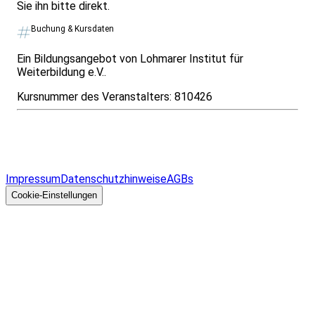
Sie ihn bitte direkt.
Buchung & Kursdaten
Ein Bildungsangebot von Lohmarer Institut für
Weiterbildung e.V..
Kursnummer des Veranstalters:
810426
Infos & Gesetze nach Bundesland
Überblick
Allgemeines
Impressum
Datenschutzhinweise
AGBs
© 2026 EGcom
GmbH
Cookie-Einstellungen