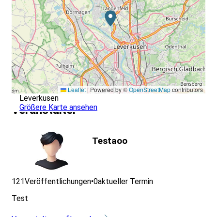
Leaflet
|
Powered by ©
OpenStreetMap
contributors
Leverkusen
Größere Karte ansehen
Veranstalter
Testaoo
121
Veröffentlichungen
•
0
aktueller Termin
Test