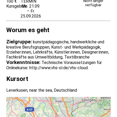
100 €
TERMIN
Unverbindlich
Nicht länger
verfügbar
Kursgebühr
Mo. 21.09.
anfragen
– Fr.
25.09.2026
Worum es geht
Zielgruppe:
kunstpädagogische, handwerkliche und
kreative Berufsgruppen, Kunst- und Werkpädagogik,
Erzieher:innen, Lehrkräfte, Künstler:innen, Designer:innen,
Fachkräfte aus Umweltbildung, Textilbranche
Vorkenntnisse:
Technische Voraussetzungen für
Onlinekurse: http://www.vhs-ol.de/vhs-cloud.
Kursort
Leverkusen, near the sea, Deutschland