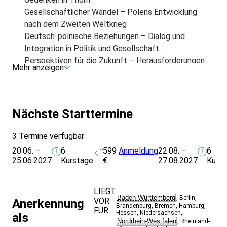
Gesellschaftlicher Wandel – Polens Entwicklung
nach dem Zweiten Weltkrieg
Deutsch-polnische Beziehungen – Dialog und
Integration in Politik und Gesellschaft
Perspektiven für die Zukunft – Herausforderungen
Mehr anzeigen
und Chancen für Polen und Europa
Nächste Starttermine
3 Termine verfügbar
20.06. –
6
599
Anmeldung
22.08. –
6
25.06.2027
Kurstage
€
27.08.2027
Kurs
LIEGT
Baden-Württemberg
,
Berlin
,
VOR
Anerkennung
Brandenburg
,
Bremen
,
Hamburg
,
FÜR
Hessen
,
Niedersachsen
,
als
Nordrhein-Westfalen
,
Rheinland-