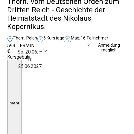
Thorn. Vom Deutschen Orden zum
Dritten Reich - Geschichte der
Heimatstadt des Nikolaus
Kopernikus.
Thorn, Polen
6 Kurstage
Max. 16 Teilnehmer
599
TERMIN
Weitere Infos &
Anmeldung
möglich
€
Anmeldung
So. 20.06. –
Kursgebühr
Fr.
5
25.06.2027
Ü./F.
im
1/2
DZ
mit
DU/WC;
1x
gemeinsames
mehr
Abendessen,
Begegnungen
und
Eintritte
laut
Programm;
EZZ: