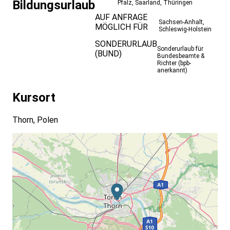
Bildungsurlaub
Pfalz
,
Saarland
,
Thüringen
AUF ANFRAGE
Sachsen-Anhalt
,
MÖGLICH FÜR
Schleswig-Holstein
SONDERURLAUB
Sonderurlaub für
(BUND)
Bundesbeamte &
Richter (bpb-
anerkannt)
Kursort
Thorn, Polen