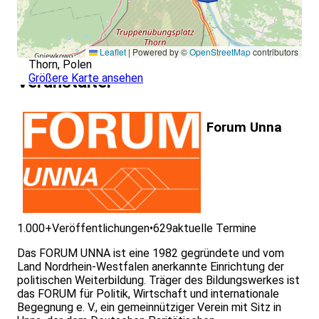
Leaflet
|
Powered by ©
OpenStreetMap
contributors
Thorn, Polen
Größere Karte ansehen
Veranstalter
Forum Unna
1.000+
Veröffentlichungen
•
629
aktuelle Termine
Das FORUM UNNA ist eine 1982 gegründete und vom
Land Nordrhein-Westfalen anerkannte Einrichtung der
politischen Weiterbildung. Träger des Bildungswerkes ist
das FORUM für Politik, Wirtschaft und internationale
Begegnung e. V., ein gemeinnütziger Verein mit Sitz in