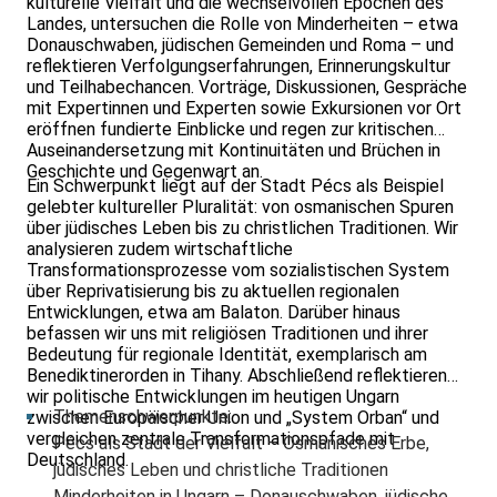
kulturelle Vielfalt und die wechselvollen Epochen des
Landes, untersuchen die Rolle von Minderheiten – etwa
Donauschwaben, jüdischen Gemeinden und Roma – und
reflektieren Verfolgungserfahrungen, Erinnerungskultur
und Teilhabechancen. Vorträge, Diskussionen, Gespräche
mit Expertinnen und Experten sowie Exkursionen vor Ort
eröffnen fundierte Einblicke und regen zur kritischen
Auseinandersetzung mit Kontinuitäten und Brüchen in
Geschichte und Gegenwart an.
Ein Schwerpunkt liegt auf der Stadt Pécs als Beispiel
gelebter kultureller Pluralität: von osmanischen Spuren
über jüdisches Leben bis zu christlichen Traditionen. Wir
analysieren zudem wirtschaftliche
Transformationsprozesse vom sozialistischen System
über Reprivatisierung bis zu aktuellen regionalen
Entwicklungen, etwa am Balaton. Darüber hinaus
befassen wir uns mit religiösen Traditionen und ihrer
Bedeutung für regionale Identität, exemplarisch am
Benediktinerorden in Tihany. Abschließend reflektieren
wir politische Entwicklungen im heutigen Ungarn
Themenschwerpunkte:
zwischen Europäischer Union und „System Orban“ und
vergleichen zentrale Transformationspfade mit
Pécs als Stadt der Vielfalt – Osmanisches Erbe,
Deutschland.
jüdisches Leben und christliche Traditionen
Minderheiten in Ungarn – Donauschwaben, jüdische