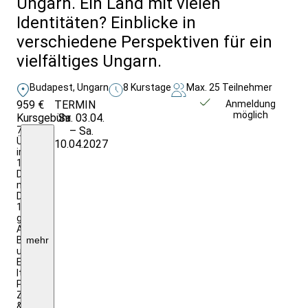
Ungarn. Ein Land mit vielen
Identitäten? Einblicke in
verschiedene Perspektiven für ein
vielfältiges Ungarn.
Budapest, Ungarn
8 Kurstage
Max. 25 Teilnehmer
959 €
TERMIN
Weitere Infos &
Anmeldung
möglich
Kursgebühr
Sa. 03.04.
Anmeldung
7
– Sa.
Ü./F.
10.04.2027
im
1/2
DZ
mit
DU/WC;
1x
gemeinsames
Abendessen,
Begegnungen
mehr
und
Eintritte
lt.
Programm;
Zug-
&