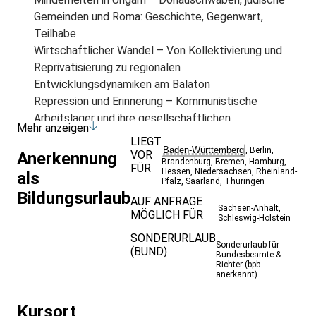
Gemeinden und Roma: Geschichte, Gegenwart,
Teilhabe
Wirtschaftlicher Wandel – Von Kollektivierung und
Reprivatisierung zu regionalen
Entwicklungsdynamiken am Balaton
Repression und Erinnerung – Kommunistische
Arbeitslager und ihre gesellschaftlichen
Mehr anzeigen
Nachwirkungen
LIEGT
Baden-Württemberg
Religion und Identität – Der Benediktinerorden in
,
Berlin
,
VOR
Anerkennung
Brandenburg
,
Bremen
,
Hamburg
,
FÜR
Tihany und regionale Prägungen
Hessen
,
Niedersachsen
,
Rheinland-
als
Pfalz
,
Saarland
,
Thüringen
Ungarn heute – Zwischen Europäischer Union,
Bildungsurlaub
AUF ANFRAGE
demokratischen Institutionen und System Orban
Sachsen-Anhalt
,
MÖGLICH FÜR
Vergleichsperspektive – Ungarn und Deutschland im
Schleswig-Holstein
politischen Wandel
SONDERURLAUB
Sonderurlaub für
(BUND)
Hinweise:
Bundesbeamte &
Richter (bpb-
Wir beginnen und beenden den Bildungsurlaub in
anerkannt)
Budapest. Die Wegstrecken während des
Bildungsurlaubs werden per Bus/Bahn zurückgelegt
Kursort