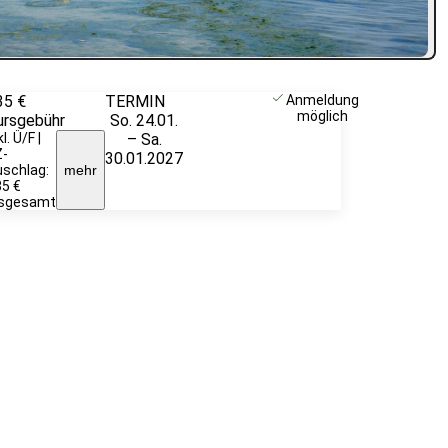
35 €
TERMIN
Weitere
Anmeldung
möglich
ursgebühr
So. 24.01.
Infos &
kl. Ü/F |
– Sa.
Anmeldung
Z-
30.01.2027
schlag:
mehr
5 €
nsgesamt