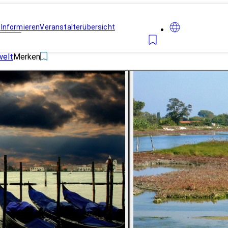
n
Informieren
Veranstalterübersicht
welt
Merken