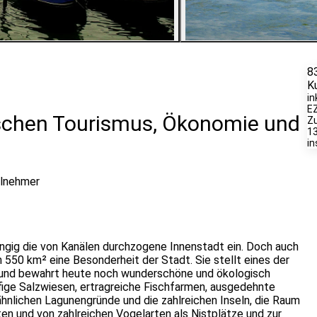
6
Bilder ansehen
8
K
in
E
schen Tourismus, Ökonomie und
Zu
13
i
ilnehmer
angig die von Kanälen durchzogene Innenstadt ein. Doch auch
n 550 km² eine Besonderheit der Stadt. Sie stellt eines der
und bewahrt heute noch wunderschöne und ökologisch
ufige Salzwiesen, ertragreiche Fischfarmen, ausgedehnte
hnlichen Lagunengründe und die zahlreichen Inseln, die Raum
ten und von zahlreichen Vogelarten als Nistplätze und zur