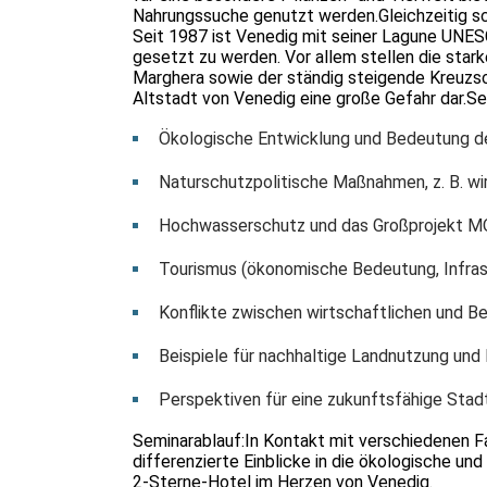
Nahrungssuche genutzt werden.Gleichzeitig sc
Seit 1987 ist Venedig mit seiner Lagune UNESC
gesetzt zu werden. Vor allem stellen die star
Marghera sowie der ständig steigende Kreuzsc
Altstadt von Venedig eine große Gefahr dar.Se
Ökologische Entwicklung und Bedeutung d
Naturschutzpolitische Maßnahmen, z. B. wir
Hochwasserschutz und das Großprojekt MO
Tourismus (ökonomische Bedeutung, Infras
Konflikte zwischen wirtschaftlichen und B
Beispiele für nachhaltige Landnutzung und
Perspektiven für eine zukunftsfähige Sta
Seminarablauf:In Kontakt mit verschiedenen F
differenzierte Einblicke in die ökologische un
2-Sterne-Hotel im Herzen von Venedig.