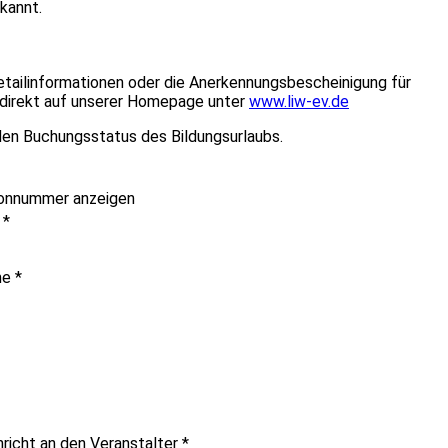
rkannt.
etailinformationen oder die Anerkennungsbescheinigung für
e direkt auf unserer Homepage unter
www.liw-ev.de
en Buchungsstatus des Bildungsurlaubs.
onnummer anzeigen
e
*
me
*
hricht an den Veranstalter
*