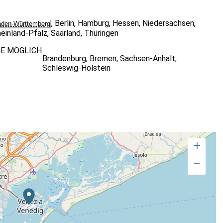
,
Berlin
,
Hamburg
,
Hessen
,
Niedersachsen
,
den-Württemberg
einland-Pfalz
,
Saarland
,
Thüringen
GE MÖGLICH
Brandenburg
,
Bremen
,
Sachsen-Anhalt
,
Schleswig-Holstein
+
−