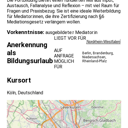
Die Fortbildung bietet einen fundierten Mix aus Input,
Austausch, Fallanalyse und Reflexion – mit viel Raum für
Fragen und Praxisbezug. Sie ist eine ideale Weiterbildung
für Mediator:innen, die ihre Zertifizierung nach §6
Mediationsgesetz verlängern wollen.
Vorkenntnisse:
ausgebildete:r Mediator:in
LIEGT VOR FÜR
Nordrhein-Westfalen
Anerkennung
AUF
als
Berlin
,
Brandenburg
,
ANFRAGE
Niedersachsen
,
Bildungsurlaub
MÖGLICH
Rheinland-Pfalz
FÜR
Kursort
Köln, Deutschland