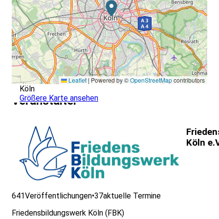
Leaflet
|
Powered by ©
OpenStreetMap
contributors
Köln
Größere Karte ansehen
Veranstalter
Frieden
Köln e.V
641
Veröffentlichungen
•
37
aktuelle Termine
Friedensbildungswerk Köln (FBK)