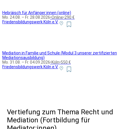
Hebräisch für Anfänger:innen (online)
Mo. 24.08. – Fr. 28.08.2026
•
Online
•
290 €
Friedensbildungswerk Köln e.V.
Mediation in Familie und Schule (Modul 3 unserer zertifizierten
Mediationsausbildung)
Mo. 31.08. – Fr. 04.09.2026
•
Köln
•
550 €
Friedensbildungswerk Köln e.V.
Alle Bildungsurlaub Angebote
Vertiefung zum Thema Recht und
Mediation (Fortbildung für
Mediator:innen)