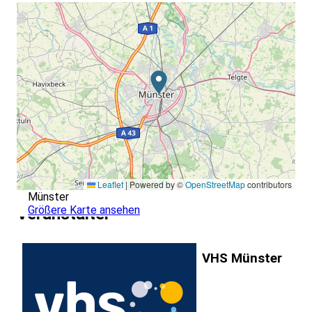
Leaflet
|
Powered by ©
OpenStreetMap
contributors
Münster
Größere Karte ansehen
Veranstalter
VHS Münster