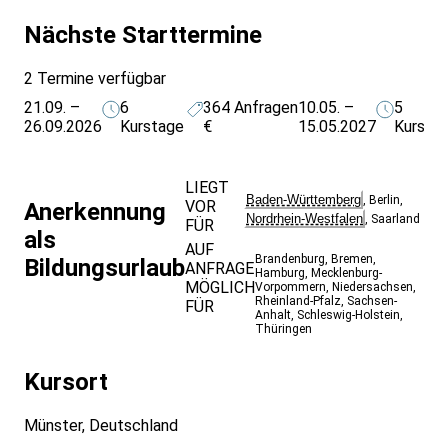
Nächste Starttermine
2 Termine verfügbar
21.09. –
6
364
Anfragen
10.05. –
5
26.09.2026
Kurstage
€
15.05.2027
Kursta
LIEGT
Baden-Württemberg
,
Berlin
,
VOR
Anerkennung
Nordrhein-Westfalen
,
Saarland
FÜR
als
AUF
Brandenburg
,
Bremen
,
Bildungsurlaub
ANFRAGE
Hamburg
,
Mecklenburg-
MÖGLICH
Vorpommern
,
Niedersachsen
,
Rheinland-Pfalz
,
Sachsen-
FÜR
Anhalt
,
Schleswig-Holstein
,
Thüringen
Kursort
Münster, Deutschland