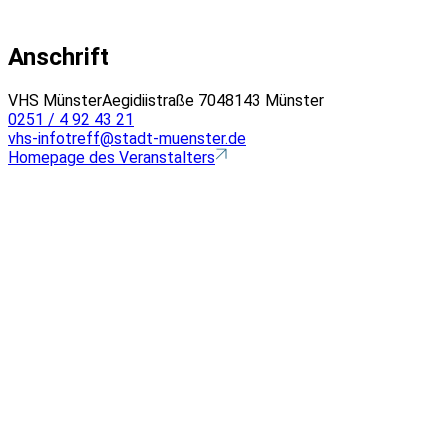
Anschrift
VHS Münster
Aegidiistraße 70
48143 Münster
0251 / 4 92 43 21
vhs-infotreff@stadt-muenster.de
Homepage des Veranstalters