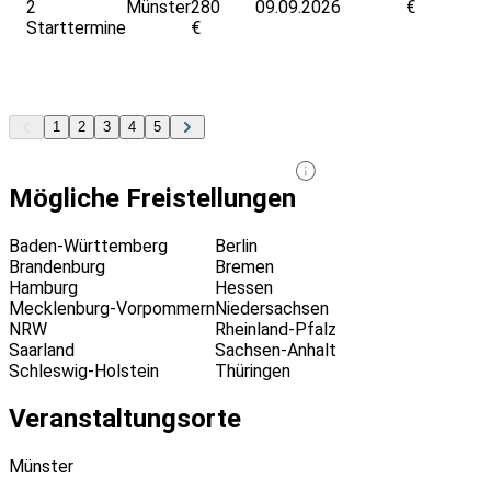
2
Münster
280
09.09.2026
€
Starttermine
€
1
2
3
4
5
Mögliche Freistellungen
Baden-Württemberg
Berlin
Brandenburg
Bremen
Hamburg
Hessen
Mecklenburg-Vorpommern
Niedersachsen
NRW
Rheinland-Pfalz
Saarland
Sachsen-Anhalt
Schleswig-Holstein
Thüringen
Veranstaltungsorte
Münster