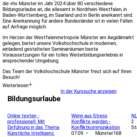
die vhs Münster im Jahr 2024 über 80 verschiedene
Bildungsurlaube an, die allesamt in Nordrhein-Westfalen, in
Baden-Württemberg, im Saarland und in Berlin anerkannt sind.
Eine Anerkennung für andere Bundesländer ist in vielen Fällen
auf Anfrage möglich.
Im Herzen der Westfalenmetropole Münster am Aegidiimarkt
gelegen, bietet unsere Volkshochschule in modernen,
einladend gestalteten Seminarräumen beste
Voraussetzungen für ein tolles Weiterbildungserlebnis in
ansprechender Umgebung.
Das Team der Volkshochschule Münster freut sich auf Ihren
Besuch!
Weiterlesen
In der Kurssuche anzeigen
Bildungsurlaube
Leaflet
|
Powered by ©
OpenStreetMap
contributors
Online texten -
Wenn aus Stress
NL
professionell. Mit
Konflikte werden -
2
Einführung in das Thema
Konfliktkommunikation
St
Künstliche Intelligenz.
07.09. –
Münster
168