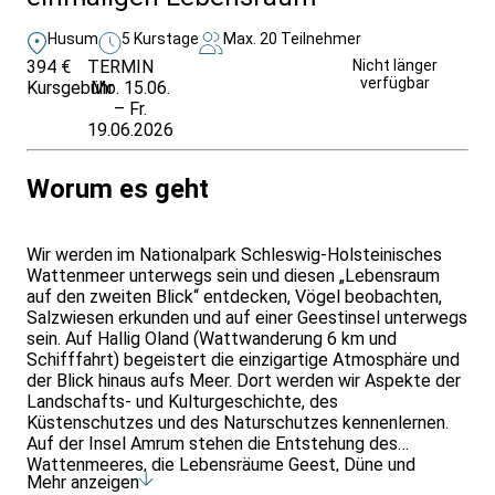
Husum
5 Kurstage
Max. 20 Teilnehmer
394 €
TERMIN
Weitere Infos &
Nicht länger
verfügbar
Kursgebühr
Mo. 15.06.
Anmeldung
– Fr.
19.06.2026
Worum es geht
Wir werden im Nationalpark Schleswig-Holsteinisches
Wattenmeer unterwegs sein und diesen „Lebensraum
auf den zweiten Blick“ entdecken, Vögel beobachten,
Salzwiesen erkunden und auf einer Geestinsel unterwegs
sein. Auf Hallig Oland (Wattwanderung 6 km und
Schifffahrt) begeistert die einzigartige Atmosphäre und
der Blick hinaus aufs Meer. Dort werden wir Aspekte der
Landschafts- und Kulturgeschichte, des
Küstenschutzes und des Naturschutzes kennenlernen.
Auf der Insel Amrum stehen die Entstehung des
Wattenmeeres, die Lebensräume Geest, Düne und
Mehr anzeigen
Strand und die Besiedlungsgeschichte im Vordergrund.