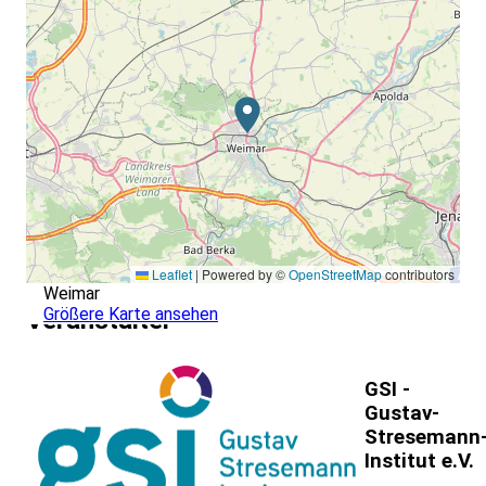
Leaflet
|
Powered by ©
OpenStreetMap
contributors
Weimar
Größere Karte ansehen
Veranstalter
GSI -
Gustav-
Stresemann
Institut e.V.