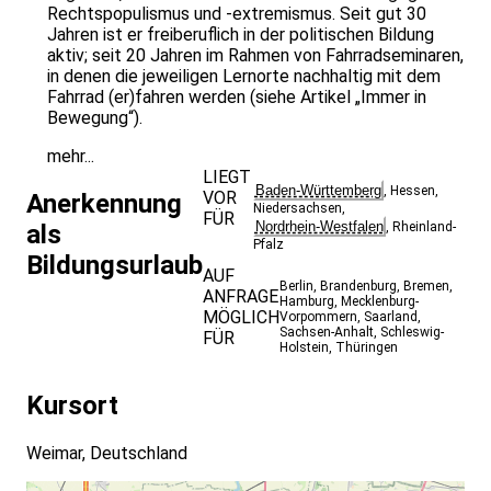
Rechtspopulismus und -extremismus. Seit gut 30
Jahren ist er freiberuflich in der politischen Bildung
aktiv; seit 20 Jahren im Rahmen von Fahrradseminaren,
in denen die jeweiligen Lernorte nachhaltig mit dem
Fahrrad (er)fahren werden (siehe Artikel „Immer in
Bewegung“).
mehr...
LIEGT
Baden-Württemberg
,
Hessen
,
VOR
Anerkennung
Niedersachsen
,
FÜR
Nordrhein-Westfalen
als
,
Rheinland-
Pfalz
Bildungsurlaub
AUF
Berlin
,
Brandenburg
,
Bremen
,
ANFRAGE
Hamburg
,
Mecklenburg-
MÖGLICH
Vorpommern
,
Saarland
,
Sachsen-Anhalt
,
Schleswig-
FÜR
Holstein
,
Thüringen
Kursort
Weimar, Deutschland