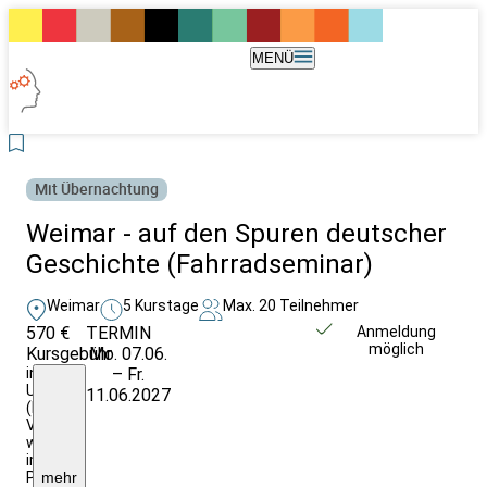
MENÜ
Mit Übernachtung
Weimar - auf den Spuren deutscher
Geschichte (Fahrradseminar)
Weimar
5 Kurstage
Max. 20 Teilnehmer
570 €
TERMIN
Unverbindlich
Anmeldung
möglich
Kursgebühr
Mo. 07.06.
anfragen
inkl.:
– Fr.
Unterkunft
11.06.2027
(DZ),
Verpflegung
wie
im
Programm
mehr