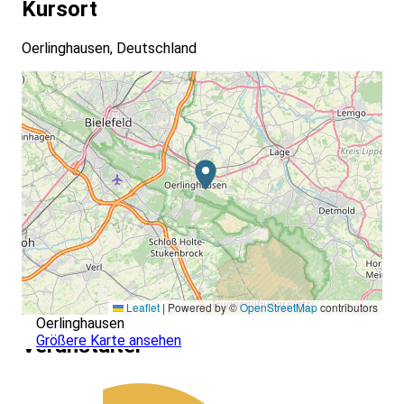
Kursort
Oerlinghausen, Deutschland
Leaflet
|
Powered by ©
OpenStreetMap
contributors
Oerlinghausen
Größere Karte ansehen
Veranstalter