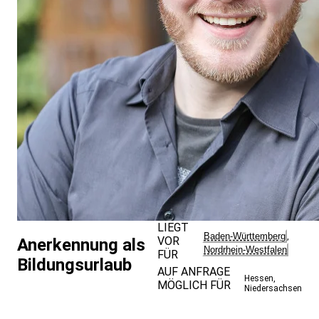
LIEGT
Baden-Württemberg
,
VOR
Anerkennung als
Nordrhein-Westfalen
FÜR
Bildungsurlaub
AUF ANFRAGE
Hessen
,
MÖGLICH FÜR
Niedersachsen