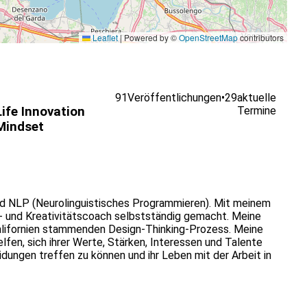
Leaflet
|
Powered by ©
OpenStreetMap
contributors
91
Veröffentlichungen
•
29
aktuelle
Life Innovation
Termine
Mindset
n und NLP (Neurolinguistisches Programmieren). Mit meinem
- und Kreativitätscoach selbstständig gemacht. Meine
alifornien stammenden Design-Thinking-Prozess. Meine
elfen, sich ihrer Werte, Stärken, Interessen und Talente
ungen treffen zu können und ihr Leben mit der Arbeit in