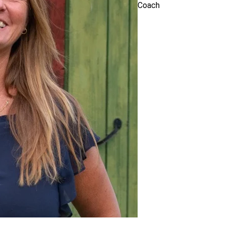
 und Inspirationen für Arbeit und Privatleben sucht, ist mit
Coach
lung.” – Bewertung von Lara
 mich wirklich begeistert. Isa holt die Teilnehmer dort ab,
 ihre Art und mit großer Methodenvielfalt an ihre Stärken,
g von Michaela
r zukommen und dabei viele hilfreiche Methoden und
hier genau richtig. So viel Austausch, Akzeptanz und
gen, sei es Alltag, Beruf, Beziehung…, wie hier, habe ich
tmals auch nicht trocken.
Persönlichkeit und war der perfekte Coach für diese vier
t mit Blick auf den Gardasee.
nochmals einen Workshop von Isa zu besuchen und kann es
von Judith
sign – Kurs am Gardasee, der wie ein Gewitter Klarheit in
ebracht hat.” – Bewertung von Juliane
sive und tolle Reise zum eigenen Kern aus Werten und
itt mit Arbeit und neuen Job-Perspektiven abgeglichen
st überzeugend und Isa verwendet ein sehr vielfältiges und