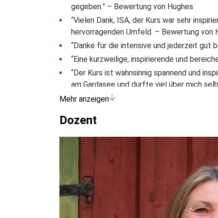
gegeben.” – Bewertung von Hughes
“Vielen Dank, ISA, der Kurs war sehr inspiri
hervorragenden Umfeld. – Bewertung von 
“Danke für die intensive und jederzeit gut
“Eine kurzweilige, inspirierende und berei
“Der Kurs ist wahnsinnig spannend und insp
am Gardasee und durfte viel über mich sel
du uns diese Reise zu uns selbst ermöglicht 
Mehr anzeigen
lebensfrohe Persönlichkeit und ich bin mir 
Dozent
Bewertung von Annika
“Vielen Dank für die wundervolle, spritzige
Inspiration und Tatendrang zurück in einen A
Bewertung von Myrna
“Ich fand deinen Kurs mit so einer tollen Gr
Es war und ist für jeden etwas dabei; in je
den eigenen Focus und Sinn finden.” – Bew
“Dies war mein erster Bildungsurlaub und er