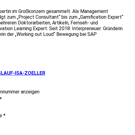
expertin im Großkonzern gesammelt. Als Management
olgt zum „Project Consultant“ bis zum „Gamification Expert“
hreren Doktorarbeiten, Artikeln, Fernseh- und
ation Learning Expert. Seit 2018: Interpreneuer: Gründerin
erin der „Working out Loud“ Bewegung bei SAP
SLAUF-ISA-ZOELLER
onnummer anzeigen
*
me
*