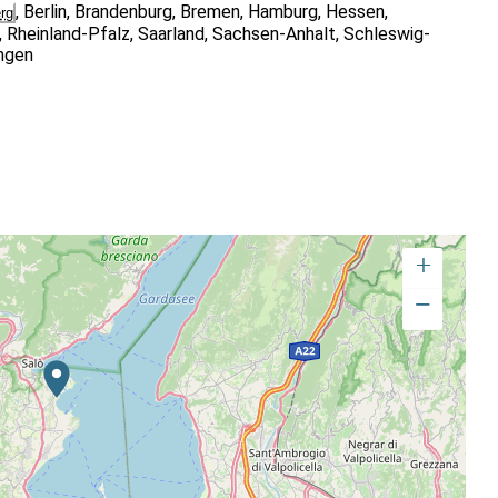
,
Berlin
,
Brandenburg
,
Bremen
,
Hamburg
,
Hessen
,
rg
f Design-Thinking-Ansätzen. Jeder kommt sich mit
,
Rheinland-Pfalz
,
Saarland
,
Sachsen-Anhalt
,
Schleswig-
tung von Alexa
ngen
 gelohnt. Ein buntes, abwechslungsreiches Training über
ich wichtig ist.” – Bewertung von Heike
+
−