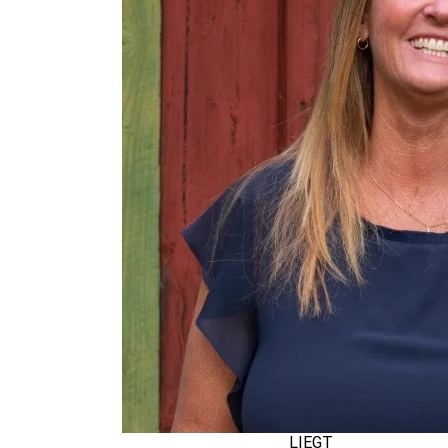
Wer einen Kurs sucht, der neue Perspektiven
diesem Kurs gut beraten! Absolute Empfeh
“Das Seminar „Work-Life-Design“ bei Isa hat
wo sie momentan stehen und führt sie durch
Werte und Ziele. Danke dafür.” – Bewertun
“Wer bereit ist sich selbst ein Stück nähe
Denkansätze an die Hand zu bekommen, ist 
Wertschätzung zu jeglichen Lebenseinstellun
selten erlebt und bei mir blieb das Auge of
Isa ist eine sehr sympathische und offene 
intensiven Tage an einem wunderschönen Or
Ich habe mir vorgenommen auf jeden Fall 
jedem nur weiterempfehlen.” – Bewertung 
“Danke für den inspirierenden Work- Life-De
meinen weiteren Lebens- und Arbeitsweg g
“Der WLD-Kurs am Gardasee war eine inten
Flow-Momenten, die erst im nächsten Schr
werden. Die Reihenfolge dieses Ansatzes i
LIEGT