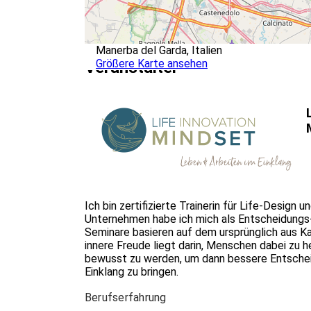
Manerba del Garda, Italien
Größere Karte ansehen
Veranstalter
Ich bin zertifizierte Trainerin für Life-Desig
Unternehmen habe ich mich als Entscheidungs
Seminare basieren auf dem ursprünglich aus K
innere Freude liegt darin, Menschen dabei zu h
bewusst zu werden, um dann bessere Entscheid
Einklang zu bringen.
Berufserfahrung