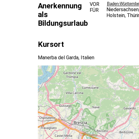
VOR
Baden-Württembe
Anerkennung
aufeinander abgestimmtes Methodenset au
Niedersachsen
FÜR
Sicherheit näher in diesem Kurs!” – Bewer
als
Holstein
,
Thüri
“Der Weg an den Gardasee hat sich absolut
Bildungsurlaub
das, was für jeden Einzelnen im Leben wirkl
Kursort
Manerba del Garda, Italien