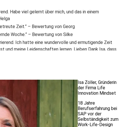
erend. Habe viel gelernt über mich, und das in einem
Helga
 betreute Zeit.” – Bewertung von Georg
chernde Woche.” – Bewertung von Silke
irierend. Ich hatte eine wundervolle und ermutigende Zeit
bst und meine Leidenschaften lernen. Lieben Dank Isa, dass
hast. Isa ist eine inspirierende, authentische und sehr
sicher ihr werdet es nicht bereuen diesen Kurs zu buchen!” –
 Zeit voller Input, neuer Methoden und Ideen. Ich gehe voller
Isa Zöller
, Gründerin
lltag, der kein Alltag in dem Sinne mehr sein wird!” –
der Firma Life
Innovation Mindset
uppe sehr intensiv, aufbauend und inspirierend.
18 Jahre
dem Alter und Beruf. Wir konnten alle unsere Wege erkennen,
Berufserfahrung bei
SAP vor der
ertung von Martina
Selbständigkeit zum
 hat Eindruck hinterlassen.
Work-Life-Design