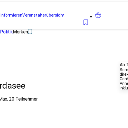
n
Informieren
Veranstalterübersicht
Politik
Merken
Ab 
Semi
dire
Gard
ardasee
Anne
inklu
Max. 20 Teilnehmer