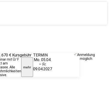
1.670 €
Kursgebühr
TERMIN
Weitere
Anmeldung
möglich
nar mit Ü/ F
Mo. 05.04.
Infos &
kt am
– Fr.
Anmeldung
asee. Alle
mehr
09.04.2027
hmlichkeiten
sive.