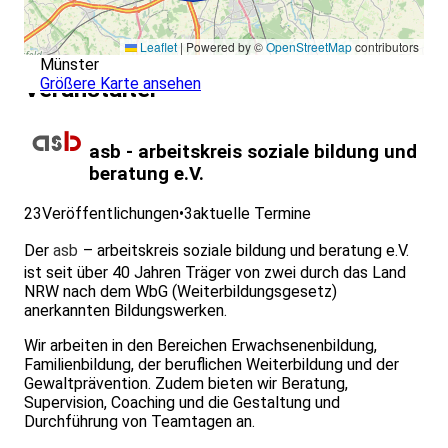
Leaflet
|
Powered by ©
OpenStreetMap
contributors
Münster
Größere Karte ansehen
Veranstalter
asb - arbeitskreis soziale bildung und
beratung e.V.
23
Veröffentlichungen
•
3
aktuelle Termine
Der
asb
– arbeitskreis soziale bildung und beratung e.V.
ist seit über 40 Jahren Träger von zwei durch das Land
NRW nach dem WbG (Weiterbildungsgesetz)
anerkannten Bildungswerken.
Wir arbeiten in den Bereichen Erwachsenenbildung,
Familienbildung, der beruflichen Weiterbildung und der
Gewaltprävention. Zudem bieten wir Beratung,
Supervision, Coaching und die Gestaltung und
Durchführung von Teamtagen an.