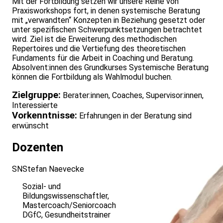
Mit der Fortbildung setzen wir unsere Reihe von
Praxisworkshops fort, in denen systemische Beratung
mit „verwandten“ Konzepten in Beziehung gesetzt oder
unter spezifischen Schwerpunktsetzungen betrachtet
wird. Ziel ist die Erweiterung des methodischen
Repertoires und die Vertiefung des theoretischen
Fundaments für die Arbeit in Coaching und Beratung.
Absolvent:innen des Grundkurses Systemische Beratung
können die Fortbildung als Wahlmodul buchen.
Zielgruppe:
Berater:innen, Coaches, Supervisor:innen,
Interessierte
Vorkenntnisse:
Erfahrungen in der Beratung sind
erwünscht
Dozenten
SN
Stefan Naevecke
Sozial- und
Bildungswissenschaftler,
Mastercoach/Seniorcoach
DGfC, Gesundheitstrainer