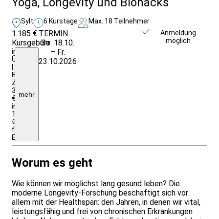
Yoga, Longevity und Biohacks
Sylt
6 Kurstage
Max. 18 Teilnehmer
1.185 €
TERMIN
Weitere Infos &
Anmeldung
möglich
Kursgebühr
So. 18.10.
Anmeldung
inkl.
– Fr.
Ü/HP
23.10.2026
|
EZ-
Zuschlag:
312,50
mehr
€
insgesamt;
1385
€
für
Einrichtungen/Firmen
Worum es geht
Wie können wir möglichst lang gesund leben? Die
moderne Longevity-Forschung beschäftigt sich vor
allem mit der Healthspan: den Jahren, in denen wir vital,
leistungsfähig und frei von chronischen Erkrankungen