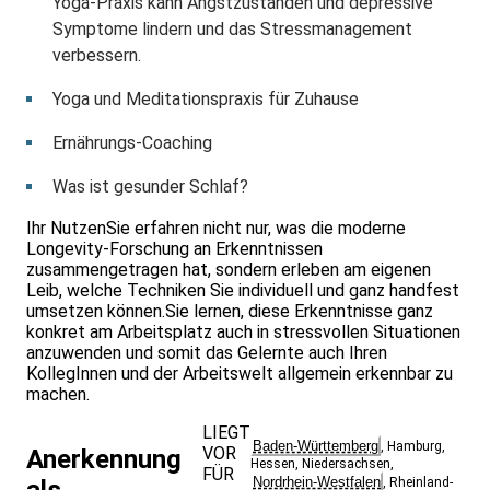
Yoga-Praxis kann Angstzuständen und depressive
Symptome lindern und das Stressmanagement
verbessern.
Yoga und Meditationspraxis für Zuhause
Ernährungs-Coaching
Was ist gesunder Schlaf?
Ihr NutzenSie erfahren nicht nur, was die moderne
Longevity-Forschung an Erkenntnissen
zusammengetragen hat, sondern erleben am eigenen
Leib, welche Techniken Sie individuell und ganz handfest
umsetzen können.Sie lernen, diese Erkenntnisse ganz
konkret am Arbeitsplatz auch in stressvollen Situationen
anzuwenden und somit das Gelernte auch Ihren
KollegInnen und der Arbeitswelt allgemein erkennbar zu
machen.
LIEGT
Baden-Württemberg
,
Hamburg
,
VOR
Anerkennung
Hessen
,
Niedersachsen
,
FÜR
Nordrhein-Westfalen
,
Rheinland-