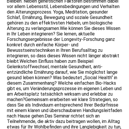
bleiben. Neben genetischen Faktoren bestimmen dabei
vor allem Lebensstil, Lebensbedingungen und Verhalten
den Alterungsprozess. Yoga, Meditation, gesunder
Schlaf, Ernährung, Bewegung und soziale Gesundheit
gehören zu den effektivsten Hebeln, um biologische
Alterung zu verlangsamen.Wie können Sie dieses Wissen
in Ihr Leben integrieren? Sie lernen, aktuelle
Forschungsergebnisse der Longevity-Forschung ganz
konkret durch einfache Körper- und
Bewusstseinstechniken in Ihren Berufsalltag zu
integrieren, so dass dieses Wissen nicht länger abstrakt
bleibt.Welchen Einfluss haben zum Beispiel
Gelenkstoffwechsel, mentale Gesundheit, anti-
entzündliche Ernährung darauf, wie Sie möglichst lange
gesund leben können? Was bedeutet „Social Health“ in
diesem Zusammenhang? Welche einfachen Bio-Hacks
gibt es, um Veränderungsprozesse im eigenen Leben und
am Arbeitsplatz tatsächlich wirksam und erlebbar zu
machen?Gemeinsam erarbeiten wir klare Strategien, so
dass Sie als Individuum entsprechend Ihrer Bedürfnisse
mit einem klaren und überschaubaren Handlungsleitfaden
nach Hause gehen.Das Seminar richtet sich an
Teilnehmende, die aktiv dazu beitragen wollen, im Alltag
etwas für Ihr Wohlbefinden und ihre Langlebigkeit zu tun,