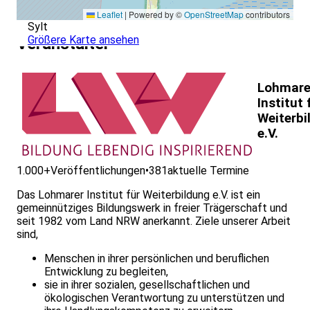
Leaflet
|
Powered by ©
OpenStreetMap
contributors
Sylt
Größere Karte ansehen
Veranstalter
Lohmare
Institut 
Weiterbi
e.V.
1.000+
Veröffentlichungen
•
381
aktuelle Termine
Das Lohmarer Institut für Weiterbildung e.V. ist ein
gemeinnütziges Bildungswerk in freier Trägerschaft und
seit 1982 vom Land NRW anerkannt. Ziele unserer Arbeit
sind,
Menschen in ihrer persönlichen und beruflichen
Entwicklung zu begleiten,
sie in ihrer sozialen, gesellschaftlichen und
ökologischen Verantwortung zu unterstützen und