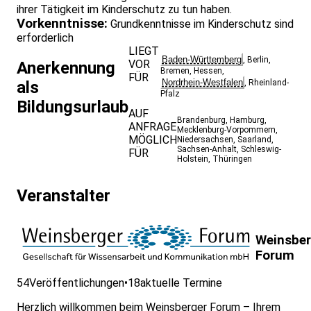
ihrer Tätigkeit im Kinderschutz zu tun haben.
Vorkenntnisse:
Grundkenntnisse im Kinderschutz sind
erforderlich
LIEGT
Baden-Württemberg
,
Berlin
,
VOR
Anerkennung
Bremen
,
Hessen
,
FÜR
Nordrhein-Westfalen
als
,
Rheinland-
Pfalz
Bildungsurlaub
AUF
Brandenburg
,
Hamburg
,
ANFRAGE
Mecklenburg-Vorpommern
,
MÖGLICH
Niedersachsen
,
Saarland
,
Sachsen-Anhalt
,
Schleswig-
FÜR
Holstein
,
Thüringen
Veranstalter
Weinsber
Forum
54
Veröffentlichungen
•
18
aktuelle Termine
Herzlich willkommen beim Weinsberger Forum – Ihrem