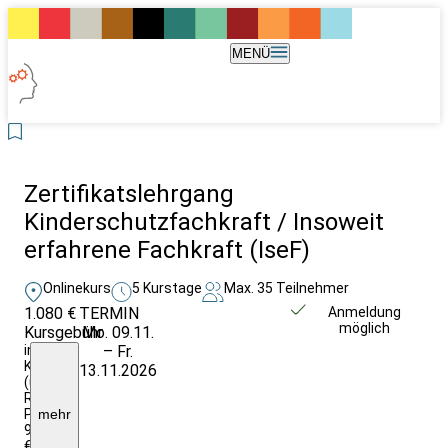
MENÜ
Zertifikatslehrgang
Kinderschutzfachkraft / Insoweit
erfahrene Fachkraft (IseF)
Onlinekurs
5 Kurstage
Max. 35 Teilnehmer
1.080 €
TERMIN
Unverbindlich
Anmeldung
möglich
Kursgebühr
Mo. 09.11.
anfragen
inklusive
– Fr.
Klausurgebühr
13.11.2026
(umsatzsteuerfrei)
Reduzierter
Preis:
mehr
972,-
€