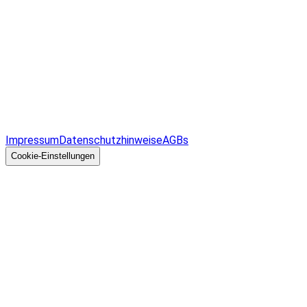
Infos & Gesetze nach Bundesland
Überblick
Allgemeines
Impressum
Datenschutzhinweise
AGBs
© 2026 EGcom
GmbH
Cookie-Einstellungen