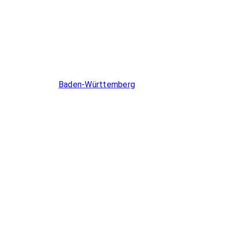
Infos & Gesetze nach Bundesland
Baden-Württemberg
Berlin
Brandenburg
Bremen
Hamburg
Hessen
Mecklenburg-Vorpommern
Niedersachsen
Nordrhein-Westfalen
Rheinland-Pfalz
Saarland
Sachsen-Anhalt