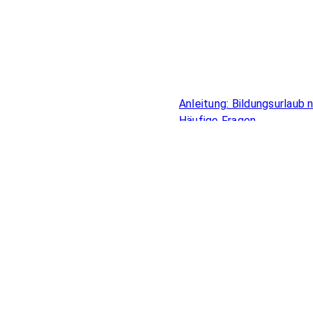
Überblick
Anleitung: Bildungsurlaub
Häufige Fragen
Bildungsurlaub für Beamte
Online Bildungsurlaub
Förderung beruflicher Bild
Zahlen & Auswertungen
Anerkennung