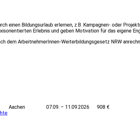
durch einen Bildungsurlaub erlernen, z.B. Kampagnen- oder Proje
isorientierten Erlebnis und geben Motivation für das eigene E
b nach dem ArbeitnehmerInnen-Weiterbildungsgesetz NRW anrechn
Leaflet
|
Powered by ©
OpenStre
Aachen
07.09. – 11.09.2026
908 €
chte