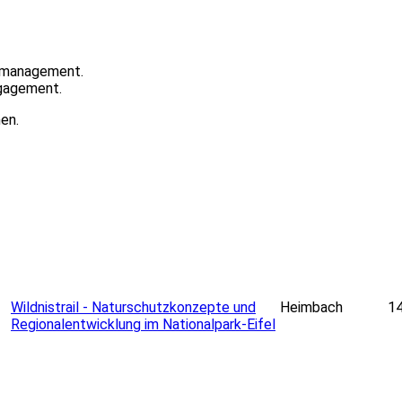
ktmanagement.
ngagement.
en.
etMap
contributors
+
Wildnistrail - Naturschutzkonzepte und
Heimbach
14
Regionalentwicklung im Nationalpark-Eifel
−