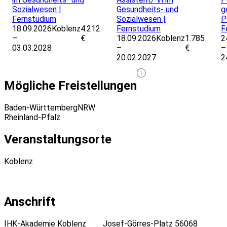
Sozialwesen |
Gesundheits- und
g
Fernstudium
Sozialwesen |
P
18.09.2026
Koblenz
4.212
Fernstudium
F
–
€
18.09.2026
Koblenz
1.785
2
03.03.2028
–
€
–
20.02.2027
2
Mögliche Freistellungen
Baden-Württemberg
NRW
Rheinland-Pfalz
Veranstaltungsorte
Koblenz
Anschrift
IHK-Akademie Koblenz
Josef-Görres-Platz
56068