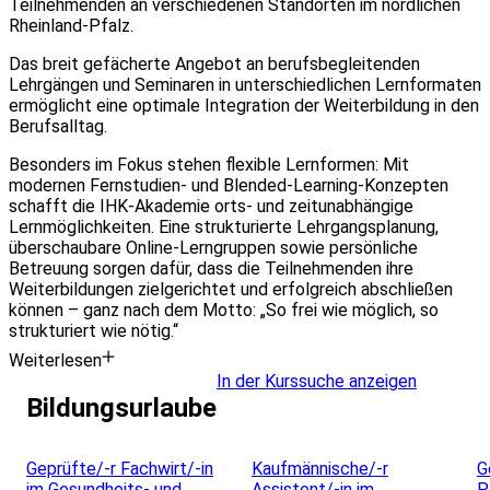
Teilnehmenden an verschiedenen Standorten im nördlichen
Rheinland-Pfalz.
Das breit gefächerte Angebot an berufsbegleitenden
Lehrgängen und Seminaren in unterschiedlichen Lernformaten
ermöglicht eine optimale Integration der Weiterbildung in den
Berufsalltag.
Besonders im Fokus stehen flexible Lernformen: Mit
modernen Fernstudien- und Blended-Learning-Konzepten
schafft die IHK-Akademie orts- und zeitunabhängige
Lernmöglichkeiten. Eine strukturierte Lehrgangsplanung,
überschaubare Online-Lerngruppen sowie persönliche
Betreuung sorgen dafür, dass die Teilnehmenden ihre
Weiterbildungen zielgerichtet und erfolgreich abschließen
können – ganz nach dem Motto: „So frei wie möglich, so
strukturiert wie nötig.“
Weiterlesen
In der Kurssuche anzeigen
Bildungsurlaube
Leaflet
|
Powered by ©
OpenStreetMap
contributors
Geprüfte/-r Fachwirt/-in
Kaufmännische/-r
G
im Gesundheits- und
Assistent/-in im
P