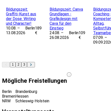
Leaflet
|
Powered by ©
OpenStreetMap
contributors
Bildungszeit:
Bildungszeit: Canva
Bildungsze
Graffiti-Kunst aus
Grundlagen -
Coaching-
der Dose: Writing
Grafikdesign mit
Kompeten
und Character!
Cava für den
Alltag,
10.08. –
Berlin
189
Einstieg
Selbstfüh
13.08.2026
€
24.08. –
Berlin
109
Teamarbe
26.08.2026
€
07.09. –
09.09.202
1
2
3
Mögliche Freistellungen
Berlin
Brandenburg
Bremen
Hessen
NRW
Schleswig-Holstein