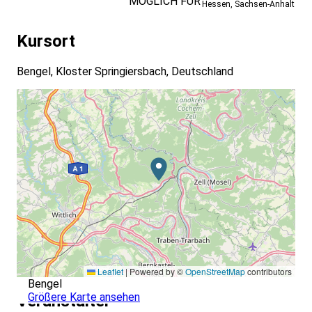
MÖGLICH FÜR
Hessen
,
Sachsen-Anhalt
Kursort
Bengel, Kloster Springiersbach, Deutschland
Leaflet
|
Powered by ©
OpenStreetMap
contributors
Bengel
Größere Karte ansehen
Veranstalter