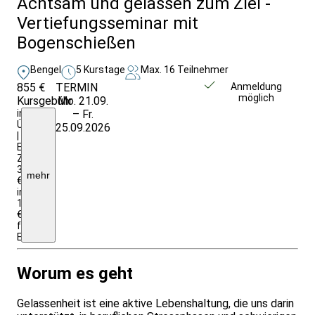
Achtsam und gelassen zum Ziel -
Vertiefungsseminar mit
Bogenschießen
Bengel
5 Kurstage
Max. 16 Teilnehmer
855 €
TERMIN
Weitere Infos &
Anmeldung
möglich
Kursgebühr
Mo. 21.09.
Anmeldung
inkl.
– Fr.
Ü/VP
25.09.2026
|
EZ-
Zuschlag:
32,–
mehr
€
insgesamt;
1055
€
für
Einrichtungen/Firmen
Worum es geht
Gelassenheit ist eine aktive Lebenshaltung, die uns darin