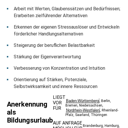
Arbeit mit Werten, Glaubenssätzen und Bedürfnissen;
Erarbeiten zielführender Alternativen
Erkennen der eigenen Stressauslöser und Entwickeln
förderlicher Handlungsalternativen
Steigerung der beruflichen Belastbarkeit
Stärkung der Eigenverantwortung
Verbesserung von Konzentration und Intuition
Orientierung auf Stärken, Potenziale,
Selbstwirksamkeit und innere Ressourcen
LIEGT
Baden-Württemberg
,
Berlin
,
VOR
Anerkennung
Bremen
,
Niedersachsen
,
FÜR
Nordrhein-Westfalen
als
,
Rheinland-
Pfalz
,
Saarland
,
Thüringen
Bildungsurlaub
AUF ANFRAGE
Brandenburg
,
Hamburg
,