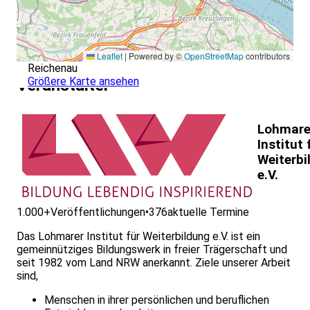
Leaflet
|
Powered by ©
OpenStreetMap
contributors
Reichenau
Größere Karte ansehen
Veranstalter
Lohmare
Institut 
Weiterbi
e.V.
1.000+
Veröffentlichungen
•
376
aktuelle Termine
Das Lohmarer Institut für Weiterbildung e.V. ist ein
gemeinnütziges Bildungswerk in freier Trägerschaft und
seit 1982 vom Land NRW anerkannt. Ziele unserer Arbeit
sind,
Menschen in ihrer persönlichen und beruflichen