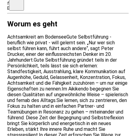
für
Einrichtungen/Firmen
Worum es geht
Achtsamkreit am BodenseeGute Selbstführung -
beruflich wie privat - will gelernt sein. „Nur wer sich
selbst führen kann, führt auch andere“, sagt Peter
Drucker, einer der einflussreichsten Denker im 20.
Jahrhundert.Gute Selbstführung gründet teils in der
Persönlichkeit, teils lässt sie sich erlernen:
Standfestigkeit, Ausstrahlung, klare Kommunikation auf
Augenhöhe, Geduld, Gelassenheit, Konzentration, Fokus,
Achtsamkeit und die Fähigkeit zuzuhören – um nur einige
Eigenschaften zu nennen.Im Aikikendo begegnen Sie
diesen Qualitäten auf ungewöhnliche Weise – spielerisch
und fernab des Alltags.Sie lernen, sich zu zentrieren, den
Fokus zu halten und in einfachen Partner- und
Teamübungen in Resonanz zu gehen – miteinander und
führend. Diese Zeit der Begegnung und Selbstreflexion
bringt Sie körperlich und energetisch in ein neues
Erleben, stärkt Ihre innere Ruhe und macht Sie
stressresilient.In dieser Zeit erforschen Sie Wege zur