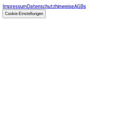
Allgemeines
Impressum
Datenschutzhinweise
AGBs
© 2026 EGcom
GmbH
Cookie-Einstellungen