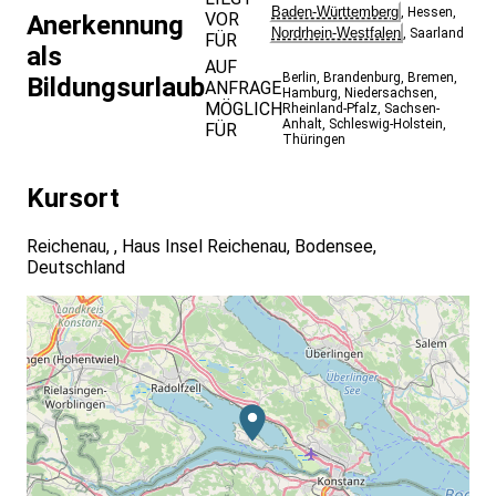
Baden-Württemberg
,
Hessen
,
VOR
Anerkennung
Nordrhein-Westfalen
,
Saarland
FÜR
als
AUF
Berlin
,
Brandenburg
,
Bremen
,
Bildungsurlaub
ANFRAGE
Hamburg
,
Niedersachsen
,
MÖGLICH
Rheinland-Pfalz
,
Sachsen-
Anhalt
,
Schleswig-Holstein
,
FÜR
Thüringen
Kursort
Reichenau, , Haus Insel Reichenau, Bodensee,
Deutschland