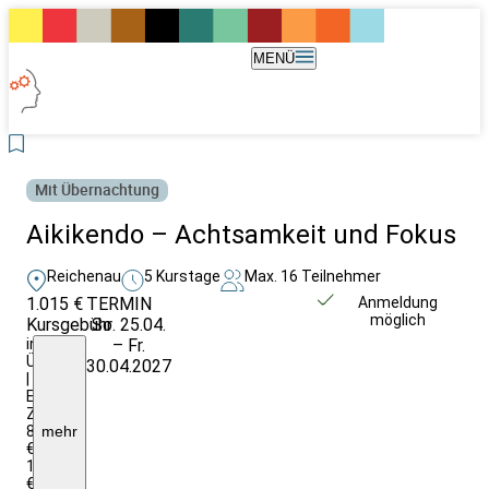
MENÜ
Mit Übernachtung
Aikikendo – Achtsamkeit und Fokus
Reichenau
5 Kurstage
Max. 16 Teilnehmer
1.015 €
TERMIN
Weitere Infos &
Anmeldung
möglich
Kursgebühr
So. 25.04.
Anmeldung
inkl.
– Fr.
Ü/VP
30.04.2027
|
EZ-
Zuschlag
85,60
mehr
€;
1215
€