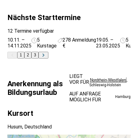
Nächste Starttermine
12 Termine verfügbar
10.11. –
5
278
Anmeldung
19.05. –
5
14.11.2025
Kurstage
€
23.05.2025
Kurs
1
2
3
LIEGT
Nordrhein-Westfalen
,
VOR FÜR
Anerkennung als
Schleswig-Holstein
Bildungsurlaub
AUF ANFRAGE
Hamburg
MÖGLICH FÜR
Kursort
Husum, Deutschland