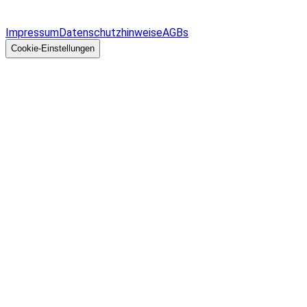
Überblick
Allgemeines
Impressum
Datenschutzhinweise
AGBs
© 2026 EGcom
GmbH
Cookie-Einstellungen