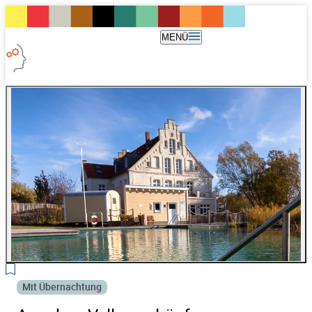
MENÜ
3
Mit Übernachtung