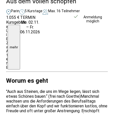
Aus dem Vollen schöpfen
Parin
5 Kurstage
Max. 16 Teilnehmer
1.055 €
TERMIN
Weitere Infos &
Anmeldung
möglich
Kursgebühr
Mo. 02.11.
Anmeldung
inkl.
– Fr.
Ü/VP
06.11.2026
I
EZ-
Zuschlag
auf
mehr
Anfrage;
1255
€
für
Einrichtungen/Firmen
Worum es geht
"Auch aus Steinen, die uns im Wege liegen, lässt sich
etwas Schönes bauen.“ (frei nach Goethe)Manchmal
wachsen uns die Anforderungen des Berufsalltags
einfach über den Kopf und wir funktionieren lustlos, ohne
Freude und oft unter großer Anstrengung. Erschöpft