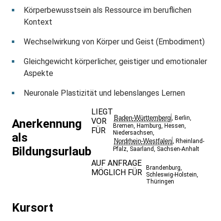
Körperbewusstsein als Ressource im beruflichen
Kontext
Wechselwirkung von Körper und Geist (Embodiment)
Gleichgewicht körperlicher, geistiger und emotionaler
Aspekte
Neuronale Plastizität und lebenslanges Lernen
LIEGT
Baden-Württemberg
,
Berlin
,
VOR
Anerkennung
Bremen
,
Hamburg
,
Hessen
,
FÜR
Niedersachsen
,
als
Nordrhein-Westfalen
,
Rheinland-
Bildungsurlaub
Pfalz
,
Saarland
,
Sachsen-Anhalt
AUF ANFRAGE
Brandenburg
,
MÖGLICH FÜR
Schleswig-Holstein
,
Thüringen
Kursort