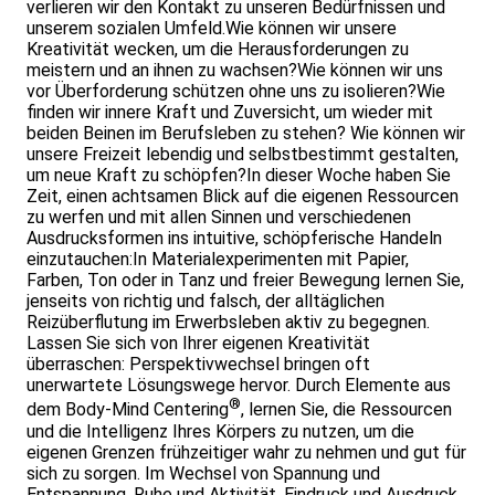
verlieren wir den Kontakt zu unseren Bedürfnissen und
unserem sozialen Umfeld.Wie können wir unsere
Kreativität wecken, um die Herausforderungen zu
meistern und an ihnen zu wachsen?Wie können wir uns
vor Überforderung schützen ohne uns zu isolieren?Wie
finden wir innere Kraft und Zuversicht, um wieder mit
beiden Beinen im Berufsleben zu stehen? Wie können wir
unsere Freizeit lebendig und selbstbestimmt gestalten,
um neue Kraft zu schöpfen?In dieser Woche haben Sie
Zeit, einen achtsamen Blick auf die eigenen Ressourcen
zu werfen und mit allen Sinnen und verschiedenen
Ausdrucksformen ins intuitive, schöpferische Handeln
einzutauchen:In Materialexperimenten mit Papier,
Farben, Ton oder in Tanz und freier Bewegung lernen Sie,
jenseits von richtig und falsch, der alltäglichen
Reizüberflutung im Erwerbsleben aktiv zu begegnen.
Lassen Sie sich von Ihrer eigenen Kreativität
überraschen: Perspektivwechsel bringen oft
unerwartete Lösungswege hervor. Durch Elemente aus
®
dem Body-Mind Centering
, lernen Sie, die Ressourcen
und die Intelligenz Ihres Körpers zu nutzen, um die
eigenen Grenzen frühzeitiger wahr zu nehmen und gut für
sich zu sorgen. Im Wechsel von Spannung und
Entspannung, Ruhe und Aktivität, Eindruck und Ausdruck