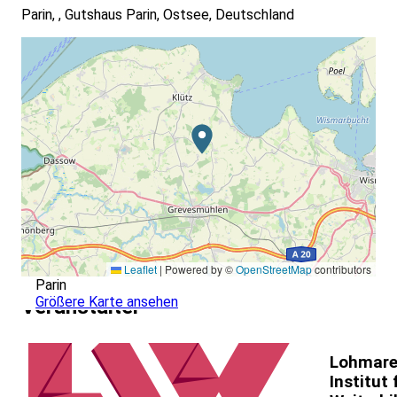
Parin, , Gutshaus Parin, Ostsee, Deutschland
Leaflet
|
Powered by ©
OpenStreetMap
contributors
Parin
Größere Karte ansehen
Veranstalter
Lohmare
Institut 