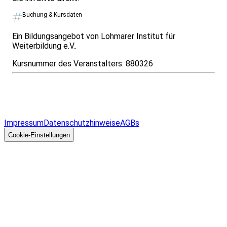
Buchung & Kursdaten
Ein Bildungsangebot von Lohmarer Institut für
Weiterbildung e.V..
Kursnummer des Veranstalters:
880326
Infos & Gesetze nach Bundesland
Überblick
Allgemeines
Impressum
Datenschutzhinweise
AGBs
© 2026 EGcom
GmbH
Cookie-Einstellungen