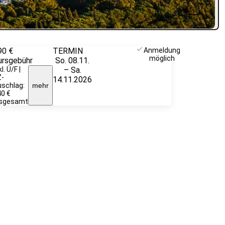
90 €
TERMIN
Weitere
Anmeldung
möglich
ursgebühr
So. 08.11.
Infos &
kl. Ü/F |
– Sa.
Anmeldung
Z-
14.11.2026
schlag:
mehr
0 €
nsgesamt