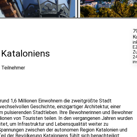
2
Bilder ansehen
7
K
in
E
 Kataloniens
Zu
24
i
 Teilnehmer
 rund 1,6 Millionen Einwohnern die zweitgrößte Stadt
echselvollen Geschichte, einzigartiger Architektur, einer
em pulsierenden Stadtleben. Ihre Bewohnerinnen und Bewohner
Millionen von Touristen teilen. In den vergangenen Jahren wurden
et, um Infrastruktur und Lebensqualität weiter zu
e Spannungen zwischen der autonomen Region Katalonien und
eil der Bevölkerung Kataloniens fühlt sich benachteiligt: