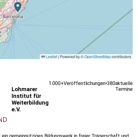
Leaflet
|
Powered by ©
OpenStreetMap
contributors
1.000+
Veröffentlichungen
•
380
aktuelle
Lohmarer
Termine
Institut für
Weiterbildung
e.V.
st ein gemeinnütziges Bildungswerk in freier Trägerschaft und