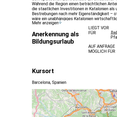
Während die Region einen beträchtlichen Antei
die staatlichen Investitionen in Katalonien al
Bestrebungen nach mehr Eigenständigkeit – oft
wäre ein unabhängiges Katalonien wirtschaftli
Mehr anzeigen
dies auf Spanien, Europa und die Europäische 
LIEGT VOR
FÜR
Bad
Anerkennung als
Pfa
Bildungsurlaub
AUF ANFRAGE
MÖGLICH FÜR
Kursort
Barcelona, Spanien