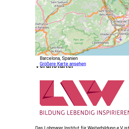
Barcelona, Spanien
Größere Karte ansehen
Veranstalter
Das Lohmarer Institut für Weiterbildung e.V. i