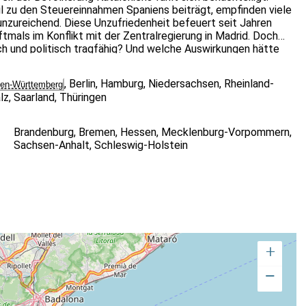
l zu den Steuereinnahmen Spaniens beiträgt, empfinden viele
s unzureichend. Diese Unzufriedenheit befeuert seit Jahren
mals im Konflikt mit der Zentralregierung in Madrid. Doch
ch und politisch tragfähig? Und welche Auswirkungen hätte
Union?
,
Berlin
,
Hamburg
,
Niedersachsen
,
Rheinland-
en-Württemberg
lz
,
Saarland
,
Thüringen
Brandenburg
,
Bremen
,
Hessen
,
Mecklenburg-Vorpommern
,
Sachsen-Anhalt
,
Schleswig-Holstein
+
−