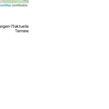
reetMap
contributors
ungen
•
73
aktuelle
Termine