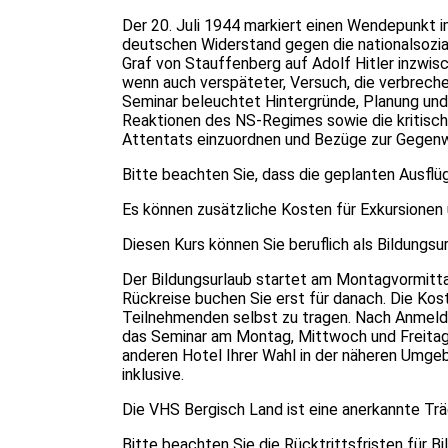
Der 20. Juli 1944 markiert einen Wendepunkt i
deutschen Widerstand gegen die nationalsozial
Graf von Stauffenberg auf Adolf Hitler inzwisc
wenn auch verspäteter, Versuch, die verbrech
Seminar beleuchtet Hintergründe, Planung und 
Reaktionen des NS-Regimes sowie die kritische
Attentats einzuordnen und Bezüge zur Gegenw
Bitte beachten Sie, dass die geplanten Ausfl
Es können zusätzliche Kosten für Exkursione
Diesen Kurs können Sie beruflich als Bildungsu
Der Bildungsurlaub startet am Montagvormittag
Rückreise buchen Sie erst für danach. Die Ko
Teilnehmenden selbst zu tragen. Nach Anmeld
das Seminar am Montag, Mittwoch und Freitag 
anderen Hotel Ihrer Wahl in der näheren Umg
inklusive.
Die VHS Bergisch Land ist eine anerkannte Tr
Bitte beachten Sie die Rücktrittsfristen für Bi