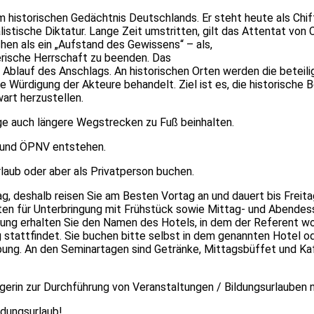
m historischen Gedächtnis Deutschlands. Er steht heute als Chif
istische Diktatur. Lange Zeit umstritten, gilt das Attentat von
hen als ein „Aufstand des Gewissens“ – als,
erische Herrschaft zu beenden. Das
Ablauf des Anschlags. An historischen Orten werden die beteili
 Würdigung der Akteure behandelt. Ziel ist es, die historische
art herzustellen.
üge auch längere Wegstrecken zu Fuß beinhalten.
n und ÖPNV entstehen.
rlaub oder aber als Privatperson buchen.
, deshalb reisen Sie am Besten Vortag an und dauert bis Freitag
sten für Unterbringung mit Frühstück sowie Mittag- und Abendes
ung erhalten Sie den Namen des Hotels, in dem der Referent w
stattfindet. Sie buchen bitte selbst in dem genannten Hotel o
ebung. An den Seminartagen sind Getränke, Mittagsbüffet und K
ägerin zur Durchführung von Veranstaltungen / Bildungsurlaube
ldungsurlaub!