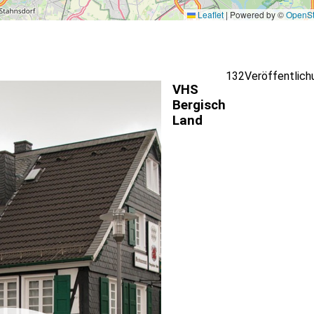
Leaflet
|
Powered by ©
OpenSt
132
Veröffentlich
VHS
Bergisch
Land