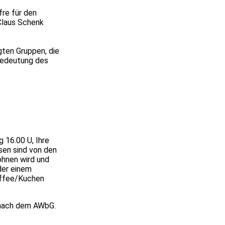
fre für den
 Claus Schenk
gten Gruppen, die
 Bedeutung des
 16.00 U, Ihre
sen sind von den
ohnen wird und
der einem
affee/Kuchen
n nach dem AWbG.