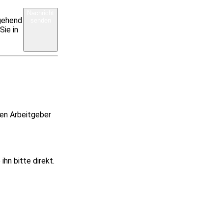
Nachricht
rgehend
senden
Sie in
ren Arbeitgeber
hn bitte direkt.