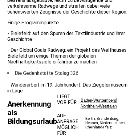
bestens ausgebaute, leicht zu bewältigende und
verkehrsarme Radwege und streifen dabei viele
sehenswerten Zeugnisse der Geschichte dieser Region.
Einige Programmpunkte
- Bielefeld: auf den Spuren der Textilindustrie und ihrer
Geschichte
- Der Global Goals Radweg: ein Projekt des Welthauses
Bielefeld um einige Themen der globalen
Nachhaltigkeitsziele erfahrbar zu machen
Die Gedenkstätte Stalag 326
- Wanderarbeit im 19. Jahrhundert: Das Ziegeleimuseum
in Lage
LIEGT
Baden-Württemberg
,
VOR FÜR
Anerkennung
Nordrhein-Westfalen
als
AUF
Berlin
,
Brandenburg
,
Bildungsurlaub
ANFRAGE
Hessen
,
Niedersachsen
,
MÖGLICH
Rheinland-Pfalz
FÜR