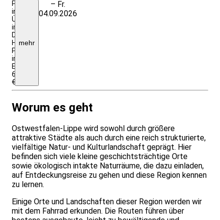
Preis
– Fr.
inkl.
04.09.2026
Übernachtung
im
DZ,
HP,
mehr
Preis
im
EZ:
640
€
Worum es geht
Ostwestfalen-Lippe wird sowohl durch größere
attraktive Städte als auch durch eine reich strukturierte,
vielfältige Natur- und Kulturlandschaft geprägt. Hier
befinden sich viele kleine geschichtsträchtige Orte
sowie ökologisch intakte Naturräume, die dazu einladen,
auf Entdeckungsreise zu gehen und diese Region kennen
zu lernen.
Einige Orte und Landschaften dieser Region werden wir
mit dem Fahrrad erkunden. Die Routen führen über