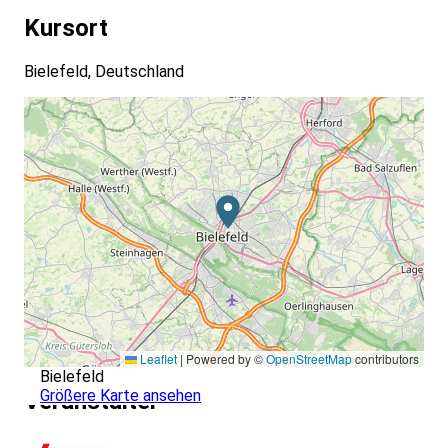
Kursort
Bielefeld, Deutschland
Leaflet
|
Powered by ©
OpenStreetMap
contributors
Bielefeld
Größere Karte ansehen
Veranstalter