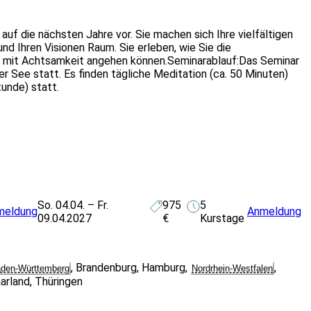
 auf die nächsten Jahre vor. Sie machen sich Ihre vielfältigen
 Ihren Visionen Raum. Sie erleben, wie Sie die
es mit Achtsamkeit angehen können.Seminarablauf:Das Seminar
er See statt. Es finden tägliche Meditation (ca. 50 Minuten)
unde) statt.
So. 04.04. – Fr.
975
5
meldung
Anmeldung
09.04.2027
€
Kurstage
,
Brandenburg
,
Hamburg
,
,
den-Württemberg
Nordrhein-Westfalen
arland
,
Thüringen