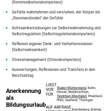
(Kommunikationskompetenz)
Gefühle wahrnehmen und verstehen, der Körper als
„Resonanzboden“ der Gefühle
Achtsamkeitsübungen zur Selbstwahrnehmung und
Selbstregulation (Selbstregulationskompetenz)
Reflexion eigener Denk- und Verhal­tensweisen
(Selbstwirksamkeit)
Stressmanagement (Stresskompetenz)
Auswertungen, Reflexionen und Transfers in den
Berufsalltag
LIEGT
Baden-Württemberg
,
Berlin
,
VOR
Anerkennung
Hessen
,
Niedersachsen
,
FÜR
Nordrhein-Westfalen
als
,
Rheinland-
Pfalz
,
Saarland
,
Thüringen
Bildungsurlaub
AUF ANFRAGE
Brandenburg
,
Bremen
,