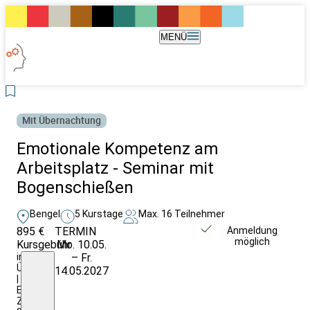
MENÜ
Mit Übernachtung
Emotionale Kompetenz am
Arbeitsplatz - Seminar mit
Bogenschießen
Bengel
5 Kurstage
Max. 16 Teilnehmer
895 €
TERMIN
Weitere Infos &
Anmeldung
möglich
Kursgebühr
Mo. 10.05.
Anmeldung
inkl.
– Fr.
Ü/VP
14.05.2027
|
EZ-
Zuschlag: