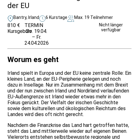
der EU
Bantry, Irland
6 Kurstage
Max. 19 Teilnehmer
810 €
TERMIN
Weitere Infos &
Nicht länger
verfügbar
Kursgebühr
So. 19.04.
Anmeldung
– Fr.
24.04.2026
Worum es geht
Irland spielt in Europa und der EU keine zentrale Rolle: Ein
kleines Land, an der EU-Peripherie gelegen und noch
dazu in Insellage. Nur im Zusammenhang mit dem Brexit
und der nun zwischen Irland und Nordirland verlaufenden
EU-Außengrenze ist Irland wieder etwas mehr in den
Fokus gerückt. Der Vielfalt der irischen Geschichte
sowie dem kulturellen und ökologischen Reichtum des
Landes wird dies oft nicht gerecht.
Nachdem die Finanzkrise das Land hart getroffen hatte,
steht das Land mittlerweile wieder auf eigenen Beinen.
Vielerorts entstehen selbstbewusste regionale und