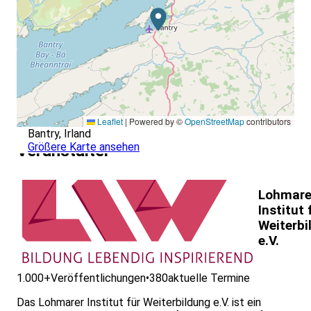
Leaflet
|
Powered by ©
OpenStreetMap
contributors
Bantry, Irland
Größere Karte ansehen
Veranstalter
Lohmare
Institut 
Weiterbi
e.V.
1.000+
Veröffentlichungen
•
380
aktuelle Termine
Das Lohmarer Institut für Weiterbildung e.V. ist ein