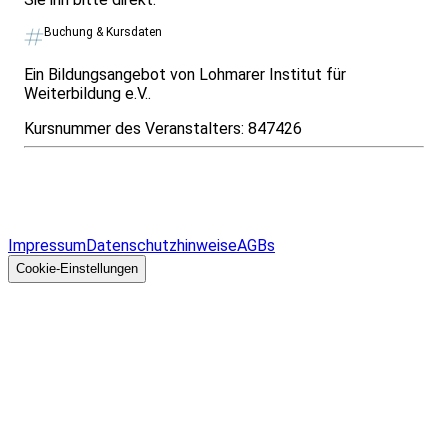
Buchung & Kursdaten
Ein Bildungsangebot von Lohmarer Institut für
Weiterbildung e.V..
Kursnummer des Veranstalters:
847426
Infos & Gesetze nach Bundesland
Überblick
Allgemeines
Impressum
Datenschutzhinweise
AGBs
© 2026 EGcom
GmbH
Cookie-Einstellungen