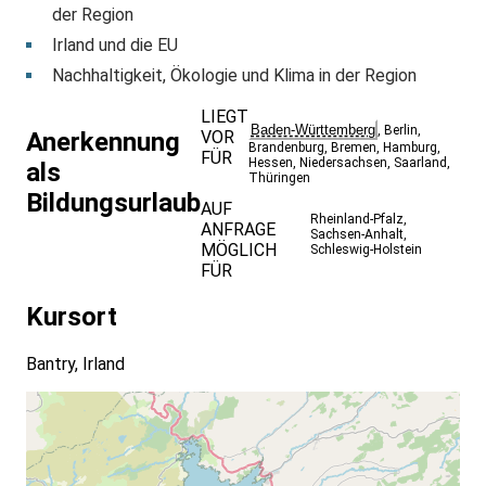
der Region
Irland und die EU
Nachhaltigkeit, Ökologie und Klima in der Region
LIEGT
Baden-Württemberg
,
Berlin
,
VOR
Anerkennung
Brandenburg
,
Bremen
,
Hamburg
,
FÜR
Hessen
,
Niedersachsen
,
Saarland
,
als
Thüringen
Bildungsurlaub
AUF
Rheinland-Pfalz
,
ANFRAGE
Sachsen-Anhalt
,
MÖGLICH
Schleswig-Holstein
FÜR
Kursort
Bantry, Irland