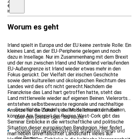
250
€
insgesamt
Worum es geht
Irland spielt in Europa und der EU keine zentrale Rolle: Ein
kleines Land, an der EU-Peripherie gelegen und noch
dazu in Insellage. Nur im Zusammenhang mit dem Brexit
und der nun zwischen Irland und Nordirland verlaufenden
EU-Außengrenze ist Irland wieder etwas mehr in den
Fokus gerückt. Der Vielfalt der irischen Geschichte
sowie dem kulturellen und ökologischen Reichtum des
Landes wird dies oft nicht gerecht.Nachdem die
Finanzkrise das Land hart getroffen hatte, steht das
Land mittlerweile wieder auf eigenen Beinen. Vielerorts
entstehen selbstbewusste regionale und nachhaltige
Geschichte Irlands: von den Kelten von den Kelten,
Ansätze für die Zukunft, die Modellcharakter haben
könnten.Am Beispiel der Region West-Cork gibt das
über den „celtic tiger“ bis heute
Seminar Einblicke in die wirtschaftliche und politische
Situation dieser europäischen Randregion. Hier findet
Soziale und gesellschaftliche Situation Irlands und
man neben unverfälschter Landschaft vieles auf
der Region