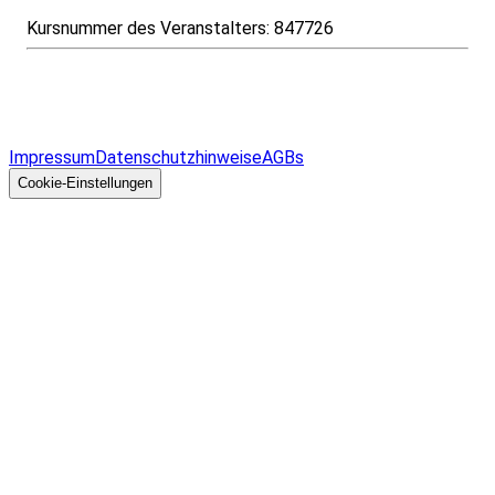
Kursnummer des Veranstalters:
847726
Infos & Gesetze nach Bundesland
Überblick
Allgemeines
Impressum
Datenschutzhinweise
AGBs
© 2026 EGcom
GmbH
Cookie-Einstellungen