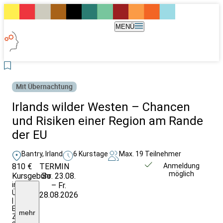
MENÜ
Mit Übernachtung
Irlands wilder Westen – Chancen
und Risiken einer Region am Rande
der EU
Bantry, Irland
6 Kurstage
Max. 19 Teilnehmer
810 €
TERMIN
Weitere Infos &
Anmeldung
möglich
Kursgebühr
So. 23.08.
Anmeldung
inkl.
– Fr.
Ü/F
28.08.2026
|
EZ-
mehr
Zuschlag: