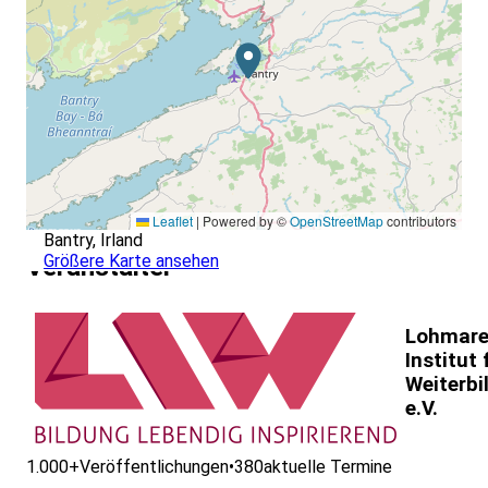
Leaflet
|
Powered by ©
OpenStreetMap
contributors
Bantry, Irland
Größere Karte ansehen
Veranstalter
Lohmare
Institut 
Weiterbi
e.V.
1.000+
Veröffentlichungen
•
380
aktuelle Termine