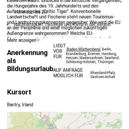
kleinstem Raum: Einblicke in die keltische Vergangenheit,
die Hungerjahre des 19. Jahrhunderts und den
Aufschwung des „Celtic Tiger“. Konventionelle
Irland und die EU
Landwirtschaft und Fischerei steht neuen Tourismus-
und Landnutzungskonzepten gegenüber. Wie wird die EU
Nachhaltigkeit, Ökologie und Klima in der Region
an der Peripherie und einer möglichen zukünftigen
Außengrenze wahrgenommen? Welche EU-
Förderkonzepte gibt es und wie sinnvoll sind diese?
Mehr anzeigen
Darüber hinaus führt uns eine mehrstündige Wanderung in
LIEGT
die grandiose Küstenlandschaft West-
Baden-Württemberg
,
Berlin
,
VOR
Anerkennung
Brandenburg
,
Bremen
,
Hamburg
,
Corks.Seminarinhalte:
FÜR
Hessen
,
Niedersachsen
,
Saarland
,
als
Schleswig-Holstein
,
Thüringen
Bildungsurlaub
AUF ANFRAGE
Rheinland-Pfalz
,
MÖGLICH FÜR
Sachsen-Anhalt
Kursort
Bantry, Irland