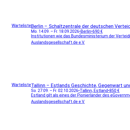
Warteliste
Berlin – Schaltzentrale der deutschen Vertei
Mo. 14.09. – Fr. 18.09.2026
•
Berlin
•
690 €
Institutionen wie das Bundesministerium der Verteidi
Auslandsgesellschaft.de e.V.
Warteliste
Tallinn – Estlands Geschichte, Gegenwart un
So. 27.09. – Fr. 02.10.2026
•
Tallinn, Estland
•
850 €
Estland gilt als eines der Pionierländer des eGovernme
Auslandsgesellschaft.de e.V.