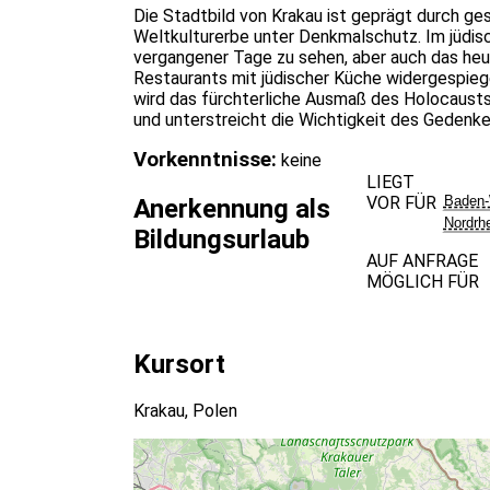
Die Stadtbild von Krakau ist geprägt durch g
Weltkulturerbe unter Denkmalschutz. Im jüdisc
vergangener Tage zu sehen, aber auch das heu
Restaurants mit jüdischer Küche widergespie
wird das fürchterliche Ausmaß des Holocausts
und unterstreicht die Wichtigkeit des Gedenk
Vorkenntnisse:
keine
LIEGT
VOR FÜR
Baden-
Anerkennung als
Nordrh
Bildungsurlaub
AUF ANFRAGE
MÖGLICH FÜR
Kursort
Krakau, Polen