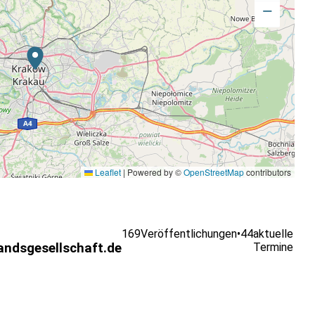
−
Leaflet
|
Powered by ©
OpenStreetMap
contributors
169
Veröffentlichungen
•
44
aktuelle
andsgesellschaft.de
Termine