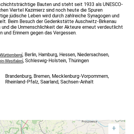
eschichtsträchtige Bauten und steht seit 1933 als UNESCO-
hen Viertel Kazimierz sind noch heute die Spuren
tige jüdische Leben wird durch zahlreiche Synagogen und
gelt. Beim Besuch der Gedenkstätte Auschwitz-Birkenau
 und die Unmenschlichkeit der Akteure erneut verdeutlicht
en und Erinnern gegen das Vergessen.
,
Berlin
,
Hamburg
,
Hessen
,
Niedersachsen
,
Württemberg
,
Schleswig-Holstein
,
Thüringen
ein-Westfalen
Brandenburg
,
Bremen
,
Mecklenburg-Vorpommern
,
Rheinland-Pfalz
,
Saarland
,
Sachsen-Anhalt
+